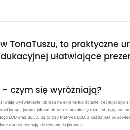
 w TonaTuszu, to praktyczne u
edukacyjnej ułatwiające preze
 – czym się wyróżniają?
ożliwiają wyświetlanie obrazu na ekranie lub ścianie, cechującego 
anowi lampa, jednak jakość obrazu znacznie się różni od tego, co m
ogii LCD oraz 3LCD. Są to trzy matryce LCD, a każda jest odpowied
lane obrazy cechują się doskonałą jakością.