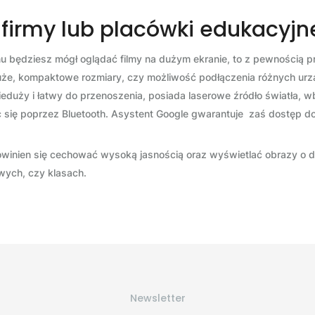
 firmy lub placówki edukacyjn
u będziesz mógł oglądać filmy na dużym ekranie, to z pewnością p
duże, kompaktowe rozmiary, czy możliwość podłączenia różnych ur
ieduży i łatwy do przenoszenia, posiada laserowe źródło światła, 
c się poprzez Bluetooth. Asystent Google gwarantuje zaś dostęp d
powinien się cechować wysoką jasnością oraz wyświetlać obrazy o du
wych, czy klasach.
Newsletter