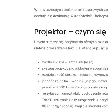
W nowoczesnych projektorach laserowych źródł
cechuje się doskonałą wyrazistością i kolorys
Projektor – czym si
Projektor może się przydać do różnych działań
ułatwia prowadzenie lekcji. Dlatego kupując pr
źródło światła – lampa lub laser;
system projekcyjny, o którym wspomniel
rozdzielczość obrazu – obecnie nowoczes
jasność rzutnika – warunkuje jego uniwe
powyżej 2500 lumenów doskonale się sp
przyłącza – umożliwiają podłączenie ró
TonaTuszu znajdziesz urządzenia z przy
802.11b/g/n (opcja), wejście sygnału k