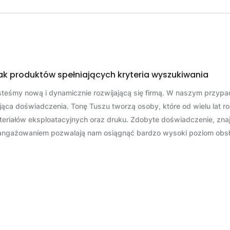
ak produktów spełniających kryteria wyszukiwania
teśmy nową i dynamicznie rozwijającą się firmą. W naszym przypad
ąca doświadczenia. Tonę Tuszu tworzą osoby, które od wielu lat r
teriałów eksploatacyjnych oraz druku. Zdobyte doświadczenie, zn
angażowaniem pozwalają nam osiągnąć bardzo wysoki poziom obsługi