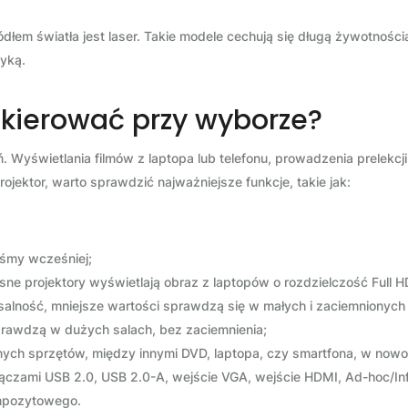
em światła jest laser. Takie modele cechują się długą żywotnością
tyką.
ę kierować przy wyborze?
. Wyświetlania filmów z laptopa lub telefonu, prowadzenia prelekcj
ojektor, warto sprawdzić najważniejsze funkcje, takie jak:
iśmy wcześniej;
ne projektory wyświetlają obraz z laptopów o rozdzielczość Full H
rsalność, mniejsze wartości sprawdzą się w małych i zaciemnionych 
rawdzą w dużych salach, bez zaciemnienia;
żnych sprzętów, między innymi DVD, laptopa, czy smartfona, w no
łączami USB 2.0, USB 2.0-A, wejście VGA, wejście HDMI, Ad-hoc/I
ompozytowego.