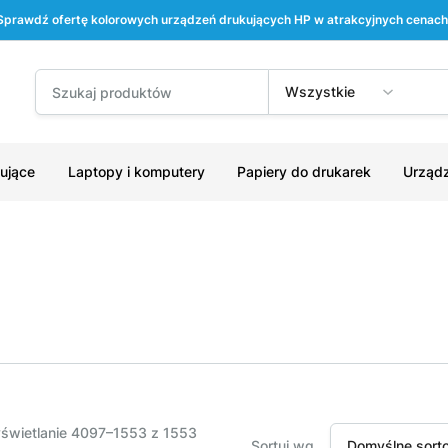
Sprawdź ofertę kolorowych urządzeń drukujących HP w atrakcyjnych cenach
Wszystkie
ujące
Laptopy i komputery
Papiery do drukarek
Urządz
świetlanie 4097–1553 z 1553
Sortuj wg
Domyślne sort