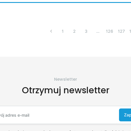
1
2
3
…
126
127
Newsletter
Otrzymuj newsletter
Zap