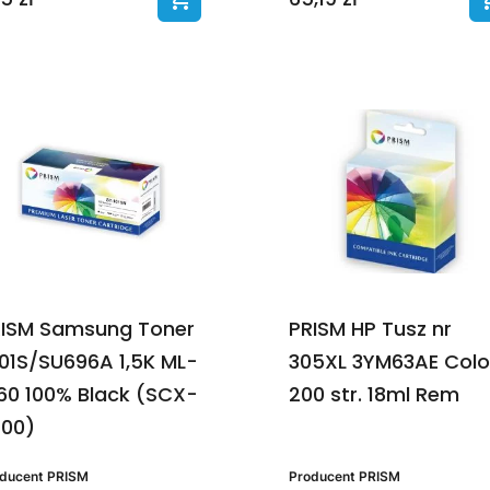
ISM Samsung Toner
PRISM HP Tusz nr
01S/SU696A 1,5K ML-
305XL 3YM63AE Colo
60 100% Black (SCX-
200 str. 18ml Rem
400)
oducent
PRISM
Producent
PRISM