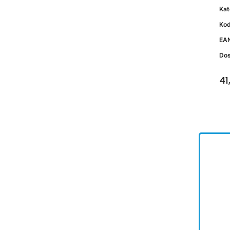
Kat
Kod
EA
Do
41