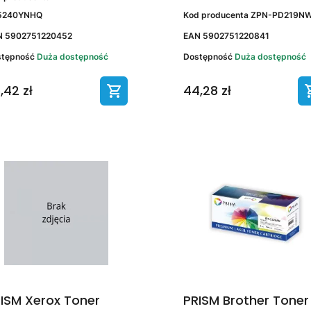
5240YNHQ
Kod producenta
ZPN-PD219N
N
5902751220452
EAN
5902751220841
stępność
Duża dostępność
Dostępność
Duża dostępność
,42 zł
44,28 zł
ISM Xerox Toner
PRISM Brother Toner