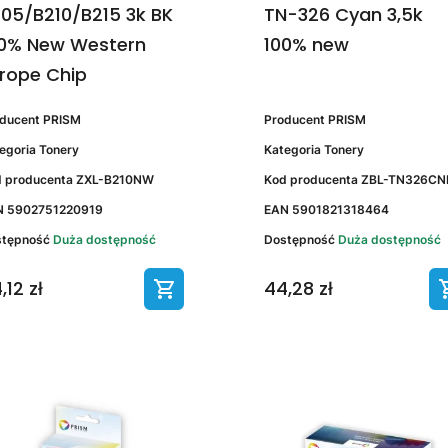
05/B210/B215 3k BK
TN-326 Cyan 3,5k
0% New Western
100% new
rope Chip
oducent
PRISM
Producent
PRISM
egoria
Tonery
Kategoria
Tonery
 producenta
ZXL-B210NW
Kod producenta
ZBL-TN326CN
N
5902751220919
EAN
5901821318464
stępność
Duża dostępność
Dostępność
Duża dostępność
,12 zł
44,28 zł