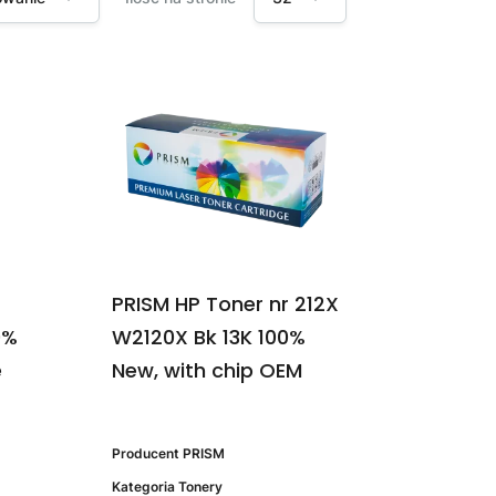
r
PRISM HP Toner nr 212X
0%
W2120X Bk 13K 100%
e
New, with chip OEM
Producent
PRISM
Kategoria
Tonery