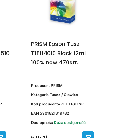
PRISM Epson Tusz
3510
T18114010 Black 12ml
100% new 470str.
Producent
PRISM
Kategoria
Tusze / Głowice
P
Kod producenta
ZEI-T1811NP
EAN
5901821319782
Dostępność
Duża dostępność
6,15 zł