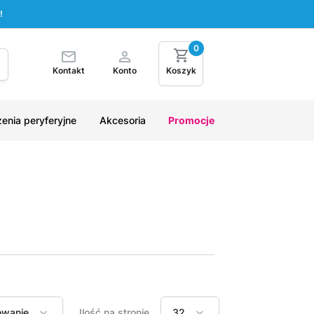
!
0
Kontakt
Konto
Koszyk
enia peryferyjne
Akcesoria
Promocje
owanie
Ilość na stronie
32