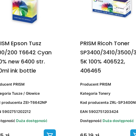
ISM Epson Tusz
PRISM Ricoh Toner
00/200 T6642 Cyan
SP3400/3410/3500/
0% new 6400 str.
5K 100% 406522,
0ml ink bottle
406465
oducent
PRISM
Producent
PRISM
egoria
Tusze / Głowice
Kategoria
Tonery
 producenta
ZEI-T6642NP
Kod producenta
ZRL-SP3400N
N
5902751202212
EAN
5902751203424
stępność
Duża dostępność
Dostępność
Duża dostępność
15 zł
65,19 zł