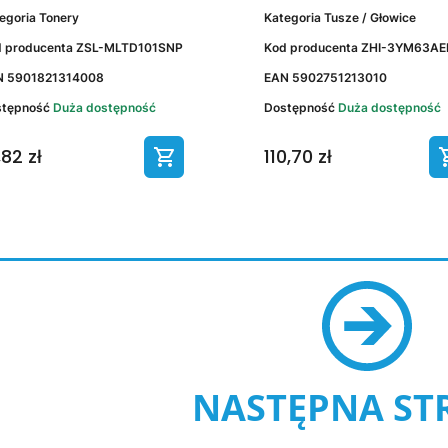
egoria
Tonery
Kategoria
Tusze / Głowice
 producenta
ZSL-MLTD101SNP
Kod producenta
ZHI-3YM63AE
N
5901821314008
EAN
5902751213010
stępność
Duża dostępność
Dostępność
Duża dostępność
,82 zł
110,70 zł
NASTĘPNA ST