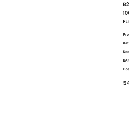
B2
10
Eu
Pr
Kat
Kod
EA
Do
54