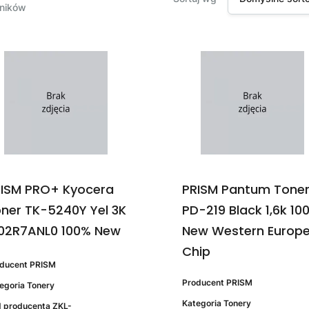
ników
ISM PRO+ Kyocera
PRISM Pantum Tone
ner TK-5240Y Yel 3K
PD-219 Black 1,6k 10
02R7ANL0 100% New
New Western Europ
Chip
oducent
PRISM
Producent
PRISM
egoria
Tonery
Kategoria
Tonery
 producenta
ZKL-