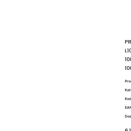
PR
L1
10
10
Pr
Kat
Kod
EA
Do
6,