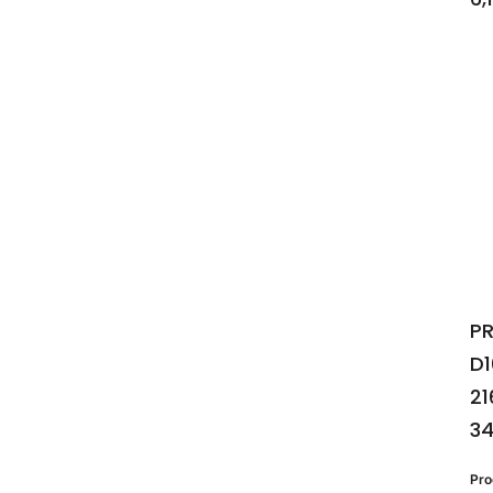
PR
D1
21
3
Pr