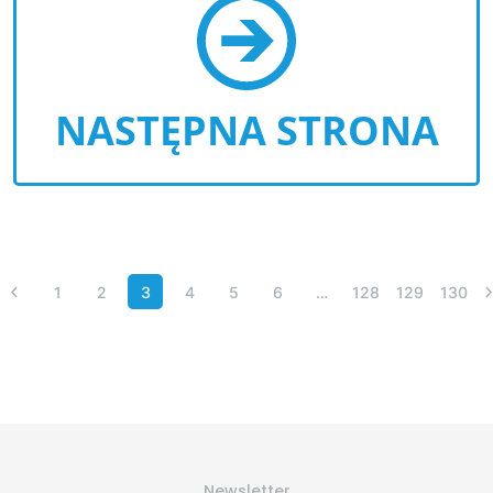
NASTĘPNA STRONA
1
2
3
4
5
6
…
128
129
130
Newsletter