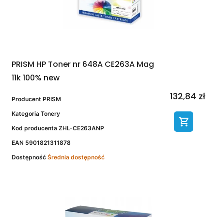
PRISM HP Toner nr 648A CE263A Mag
11k 100% new
132,84 zł
Producent
PRISM
Kategoria
Tonery
Kod producenta
ZHL-CE263ANP
EAN
5901821311878
Dostępność
Średnia dostępność