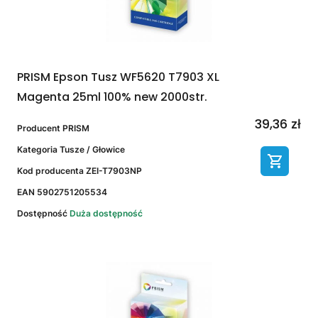
PRISM Epson Tusz WF5620 T7903 XL
Magenta 25ml 100% new 2000str.
39,36 zł
Producent
PRISM
Kategoria
Tusze / Głowice
Kod producenta
ZEI-T7903NP
EAN
5902751205534
Dostępność
Duża dostępność