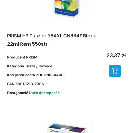
PRISM HP Tusz nr 364XL CN684E Black
22ml Rem 550str.
23,37 zł
Producent
PRISM
Kategoria
Tusze / Głowice
Kod producenta
ZHI-CN684ARP!
EAN
5901821317306
Dostępność
Duża dostępność