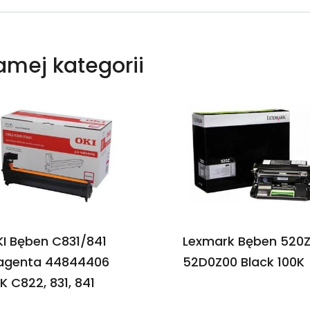
samej kategorii
I Bęben C831/841
Lexmark Bęben 520
agenta 44844406
52D0Z00 Black 100K
K C822, 831, 841