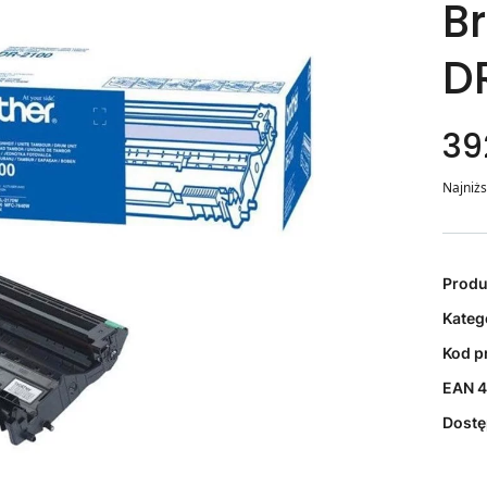
B
D
39
Najniżs
Prod
Kateg
Kod p
EAN
4
Dost