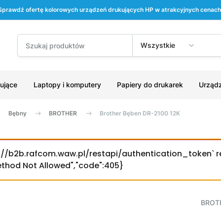
Sprawdź ofertę kolorowych urządzeń drukujących HP w atrakcyjnych cenach
Wszystkie
ujące
Laptopy i komputery
Papiery do drukarek
Urządz
Bębny
BROTHER
Brother Bęben DR-2100 12K
ps://b2b.rafcom.waw.pl/restapi/authentication_token` r
Method Not Allowed","code":405}
BROT