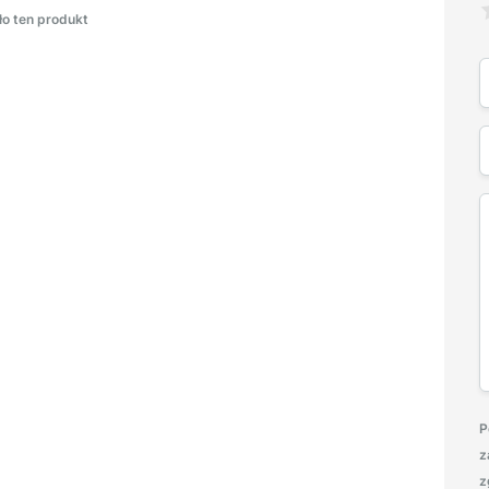
ło ten produkt
P
z
z