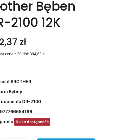
rother Bęben
R-2100 12K
2,37 zł
za cena z 30 dni:
394,83
zł
ucent
BROTHER
oria
Bębny
roducenta
DR-2100
977766654166
ępność
Niska dostępność