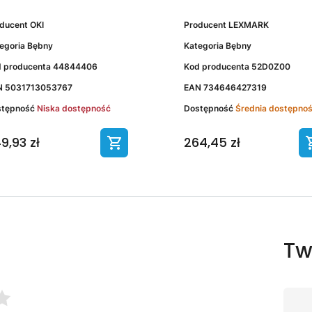
oducent
OKI
Producent
LEXMARK
egoria
Bębny
Kategoria
Bębny
 producenta
44844406
Kod producenta
52D0Z00
N
5031713053767
EAN
734646427319
stępność
Niska dostępność
Dostępność
Średnia dostępno
9,93 zł
264,45 zł
Tw