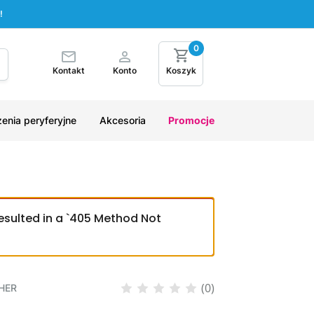
!
0
Kontakt
Konto
Koszyk
enia peryferyjne
Akcesoria
Promocje
esulted in a `405 Method Not
(0)
HER