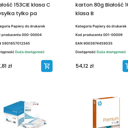
ałość 153CIE klasa C
karton 80g Białość 1
syłka tylko pa
klasa B
egoria
Papiery do drukarek
Kategoria
Papiery do drukarek
 producenta
000-00004
Kod producenta
001-00009
N
5901657012345
EAN
9003974459035
stępność
Duża dostępność
Dostępność
Duża dostępność
,81 zł
54,12 zł