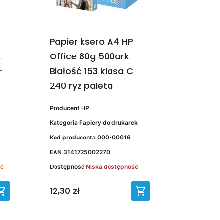
Papier ksero A4 HP
k
Office 80g 500ark
+
Białość 153 klasa C
240 ryz paleta
Producent
HP
Kategoria
Papiery do drukarek
Kod producenta
000-00016
EAN
3141725002270
ść
Dostępność
Niska dostępność
12,30 zł