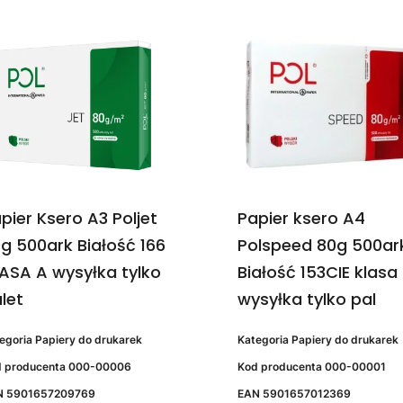
pier Ksero A3 Poljet
Papier ksero A4
g 500ark Białość 166
Polspeed 80g 500ar
ASA A wysyłka tylko
Białość 153CIE klasa
let
wysyłka tylko pal
egoria
Papiery do drukarek
Kategoria
Papiery do drukarek
 producenta
000-00006
Kod producenta
000-00001
N
5901657209769
EAN
5901657012369