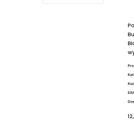
Pa
Bu
Bi
wy
Pr
Kat
Kod
EA
Do
12