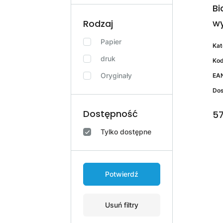
Bi
wy
Rodzaj
Papier
Kat
druk
Kod
Oryginały
EA
Do
Dostępność
57
Tylko dostępne
Potwierdź
Usuń filtry