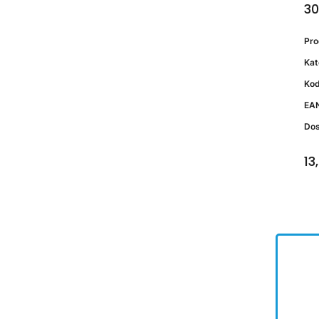
30
Pr
Kat
Kod
EA
Do
13