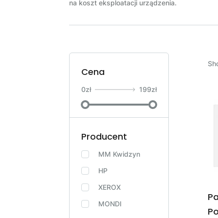
na koszt eksploatacji urządzenia.
Sho
Cena
0
zł
199
zł
Producent
MM Kwidzyn
HP
XEROX
Pa
MONDI
Po