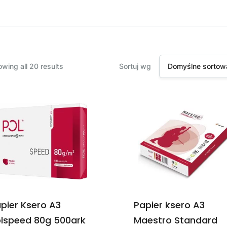
wing all 20 results
Sortuj wg
Domyślne sortow
pier Ksero A3
Papier ksero A3
lspeed 80g 500ark
Maestro Standard