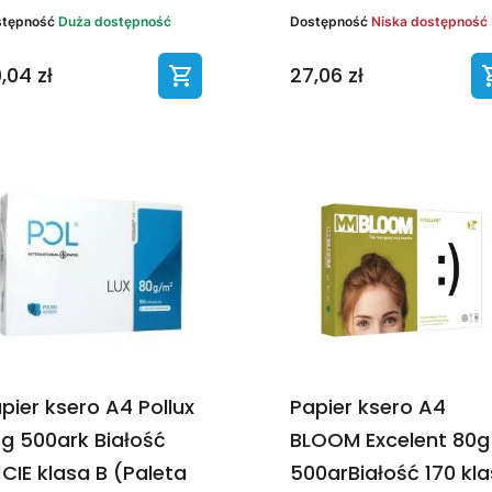
stępność
Duża dostępność
Dostępność
Niska dostępność
,04 zł
27,06 zł
pier ksero A4 Pollux
Papier ksero A4
g 500ark Białość
BLOOM Excelent 80g
1CIE klasa B (Paleta
500arBiałość 170 kl