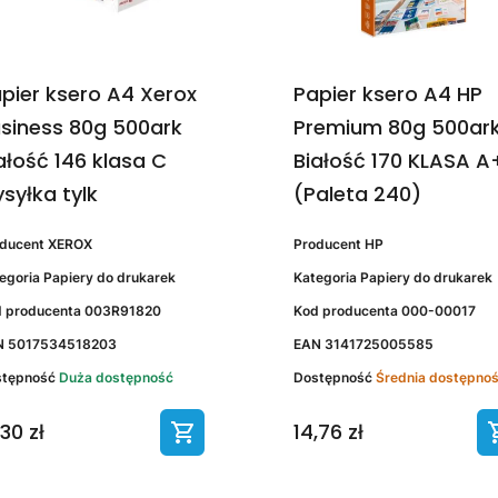
pier ksero A4 Xerox
Papier ksero A4 HP
siness 80g 500ark
Premium 80g 500ar
ałość 146 klasa C
Białość 170 KLASA A
syłka tylk
(Paleta 240)
oducent
XEROX
Producent
HP
egoria
Papiery do drukarek
Kategoria
Papiery do drukarek
 producenta
003R91820
Kod producenta
000-00017
N
5017534518203
EAN
3141725005585
stępność
Duża dostępność
Dostępność
Średnia dostępno
,30 zł
14,76 zł