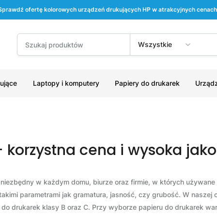
Sprawdź ofertę kolorowych urządzeń drukujących HP w atrakcyjnych cenach
Wszystkie
ujące
Laptopy i komputery
Papiery do drukarek
Urządz
– korzystna cena i wysoka jak
y niezbędny w każdym domu, biurze oraz firmie, w których używane
takimi parametrami jak gramatura, jasność, czy grubość. W naszej o
er do drukarek klasy B oraz C. Przy wyborze papieru do drukarek w