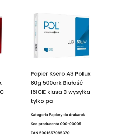
Papier Ksero A3 Pollux
k
80g 500ark Białość
 C
161CIE klasa B wysyłka
tylko pa
Kategoria
Papiery do drukarek
Kod producenta
000-00005
EAN
5901657085370