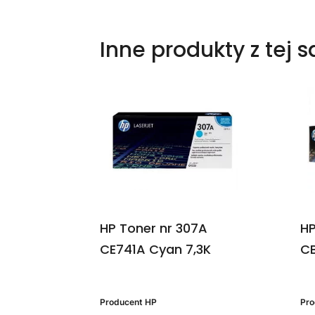
Inne produkty z tej 
HP Toner nr 307A
HP
CE741A Cyan 7,3K
CB
Producent
HP
Pr