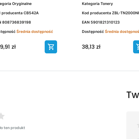
egoria
Oryginalne
Kategoria
Tonery
 producenta
CB542A
Kod producenta
ZBL-TN2000N
N
808736839198
EAN
5901821310123
stępność
Średnia dostępność
Dostępność
Średnia dostępno
9,91 zł
38,13 zł
Tw
ło ten produkt