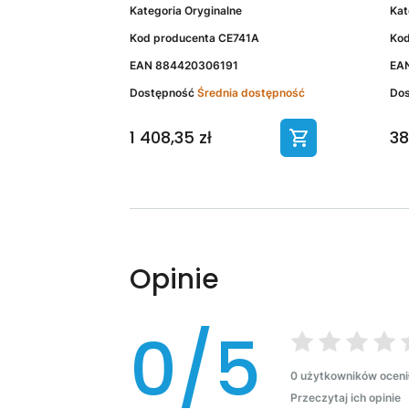
Kategoria
Oryginalne
Kat
Kod producenta
CE741A
Kod
EAN
884420306191
EA
Dostępność
Średnia dostępność
Do
1 408,35 zł
38
Opinie
0/5
0 użytkowników oceni
Przeczytaj ich opinie