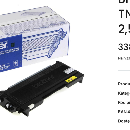
T
2,
33
Najniżs
Prod
Kateg
Kod p
EAN
4
Dost