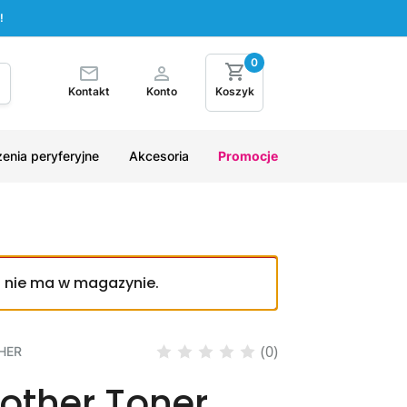
!
0
Kontakt
Konto
Koszyk
enia peryferyjne
Akcesoria
Promocje
u nie ma w magazynie.
(0)
HER
rother Toner