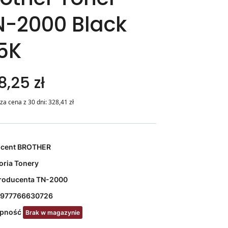
N-2000 Black
5K
8,25 zł
za cena z 30 dni:
328,41
zł
ucent
BROTHER
oria
Tonery
roducenta
TN-2000
977766630726
ępność
Brak w magazynie