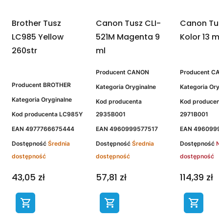
Brother Tusz
Canon Tusz CLI-
Canon Tu
LC985 Yellow
521M Magenta 9
Kolor 13 m
260str
ml
Producent
CANON
Producent
C
Producent
BROTHER
Kategoria
Oryginalne
Kategoria
Ory
Kategoria
Oryginalne
Kod producenta
Kod produce
Kod producenta
LC985Y
2935B001
2971B001
EAN
4977766675444
EAN
4960999577517
EAN
496099
Dostępność
Średnia
Dostępność
Średnia
Dostępność
dostępność
dostępność
dostępność
43,05 zł
57,81 zł
114,39 zł