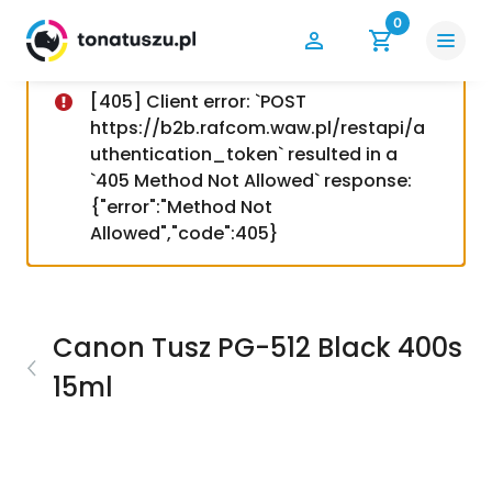
0
[405] Client error: `POST
https://b2b.rafcom.waw.pl/restapi/a
uthentication_token` resulted in a
`405 Method Not Allowed` response:
{"error":"Method Not
Allowed","code":405}
Canon Tusz PG-512 Black 400s
15ml