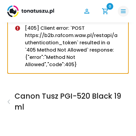
0
[405] Client error: `POST
https://b2b.rafcom.waw.pl/restapi/a
uthentication_token` resulted in a
`405 Method Not Allowed` response:
{"error":"Method Not
Allowed","code":405}
Canon Tusz PGI-520 Black 19
ml