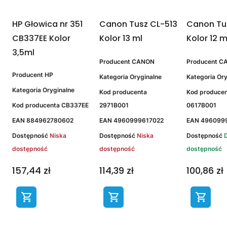
HP Głowica nr 351
Canon Tusz CL-513
Canon Tu
CB337EE Kolor
Kolor 13 ml
Kolor 12 m
3,5ml
Producent
CANON
Producent
C
Producent
HP
Kategoria
Oryginalne
Kategoria
Ory
Kategoria
Oryginalne
Kod producenta
Kod produce
Kod producenta
CB337EE
2971B001
0617B001
EAN
884962780602
EAN
4960999617022
EAN
496099
Dostępność
Niska
Dostępność
Niska
Dostępność
dostępność
dostępność
dostępność
157,44 zł
114,39 zł
100,86 zł