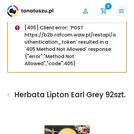
0
[405] Client error: `POST
https://b2b.rafcom.waw.pl/restapi/a
uthentication_token` resulted in a
`405 Method Not Allowed` response:
{"error":"Method Not
Allowed","code":405}
Herbata Lipton Earl Grey 92szt.