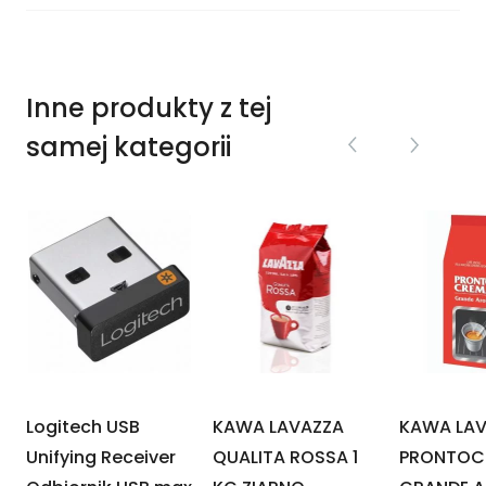
Inne produkty z tej
samej kategorii
Logitech USB
KAWA LAVAZZA
KAWA LA
Unifying Receiver
QUALITA ROSSA 1
PRONTOC