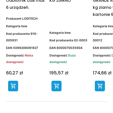
Odbiornik USB max
KG ZIARNO
GRANDE A
6 urządzeń.
kg ziarno
kartonie 6
Producent
LOGITECH
Kategoria
Inne
Kategoria
Inn
Kategoria
Inne
Kod producenta
910-
Kod produce
3
005931
Kod producenta
02-0003
00012
EAN
5099206091627
EAN
8000070035904
EAN
800007
Dostępność
Niska
Dostępność
Duża
Dostępność
dostępność
dostępność
dostępność
60,27 zł
195,57 zł
174,66 zł