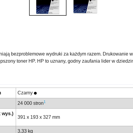
iają bezproblemowe wydruki za każdym razem. Drukowanie w f
pszony toner HP. HP to uznany, godny zaufania lider w dziedzi
h
Czarny
1
24 000 stron
 wys.)
391 x 193 x 327 mm
3,33 kg