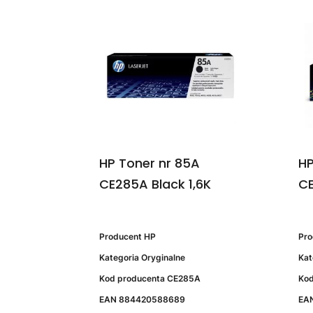
HP Toner nr 85A
HP
CE285A Black 1,6K
CE
Producent
HP
Pr
Kategoria
Oryginalne
Kat
Kod producenta
CE285A
Kod
EAN
884420588689
EA