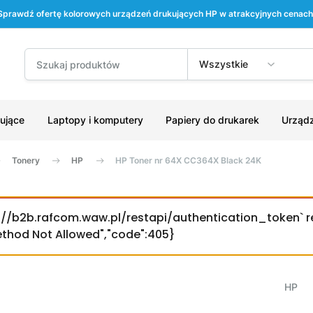
Sprawdź ofertę kolorowych urządzeń drukujących HP w atrakcyjnych cenach
Wszystkie
ujące
Laptopy i komputery
Papiery do drukarek
Urządz
Tonery
HP
HP Toner nr 64X CC364X Black 24K
ps://b2b.rafcom.waw.pl/restapi/authentication_token` r
Method Not Allowed","code":405}
HP