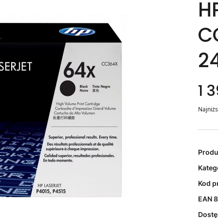
H
C
2
1 3
Najniżs
Prod
Kateg
Kod p
EAN
8
Dost