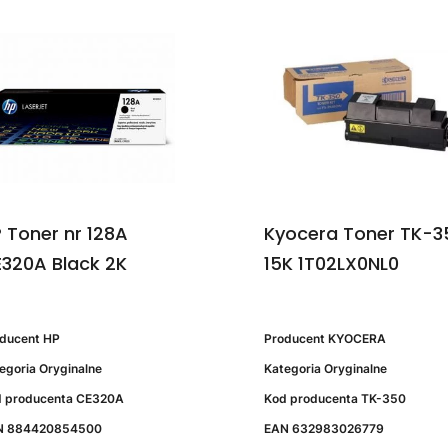
 Toner nr 128A
Kyocera Toner TK-3
320A Black 2K
15K 1T02LX0NL0
oducent
HP
Producent
KYOCERA
egoria
Oryginalne
Kategoria
Oryginalne
 producenta
CE320A
Kod producenta
TK-350
N
884420854500
EAN
632983026779