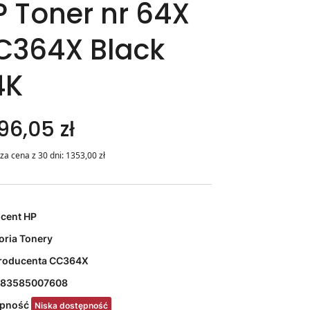
P Toner nr 64X
C364X Black
4K
96,05 zł
za cena z 30 dni:
1353,00
zł
ucent
HP
oria
Tonery
roducenta
CC364X
83585007608
ępność
Niska dostępność