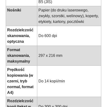
B5 (JIS)
Nośniki
Papier (do druku laserowego,
zwykły, szorstki, welinowy), koperty,
etykiety, kartony, pocztówki
Rozdzielczość
skanowania,
Do 600 dpi
optyczna
Format
skanowania,
297 x 216 mm
maksymalny
Prędkość
kopiowania (w
czerni, tryb
Do 14 kopii/min
normal, format
A4)
Rozdzielczość
kopii (tekst w
Do 300 × 300 dpi