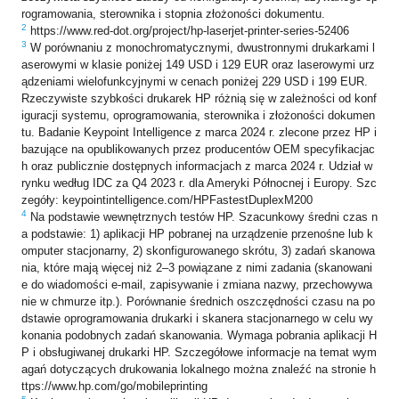
rogramowania, sterownika i stopnia złożoności dokumentu.
2
https://www.red-dot.org/project/hp-laserjet-printer-series-52406
3
W porównaniu z monochromatycznymi, dwustronnymi drukarkami l
aserowymi w klasie poniżej 149 USD i 129 EUR oraz laserowymi urz
ądzeniami wielofunkcyjnymi w cenach poniżej 229 USD i 199 EUR.
Rzeczywiste szybkości drukarek HP różnią się w zależności od konf
iguracji systemu, oprogramowania, sterownika i złożoności dokumen
tu. Badanie Keypoint Intelligence z marca 2024 r. zlecone przez HP i
bazujące na opublikowanych przez producentów OEM specyfikacjac
h oraz publicznie dostępnych informacjach z marca 2024 r. Udział w
rynku według IDC za Q4 2023 r. dla Ameryki Północnej i Europy. Szc
zegóły: keypointintelligence.com/HPFastestDuplexM200
4
Na podstawie wewnętrznych testów HP. Szacunkowy średni czas n
a podstawie: 1) aplikacji HP pobranej na urządzenie przenośne lub k
omputer stacjonarny, 2) skonfigurowanego skrótu, 3) zadań skanowa
nia, które mają więcej niż 2–3 powiązane z nimi zadania (skanowani
e do wiadomości e-mail, zapisywanie i zmiana nazwy, przechowywa
nie w chmurze itp.). Porównanie średnich oszczędności czasu na po
dstawie oprogramowania drukarki i skanera stacjonarnego w celu wy
konania podobnych zadań skanowania. Wymaga pobrania aplikacji H
P i obsługiwanej drukarki HP. Szczegółowe informacje na temat wym
agań dotyczących drukowania lokalnego można znaleźć na stronie h
ttps://www.hp.com/go/mobileprinting