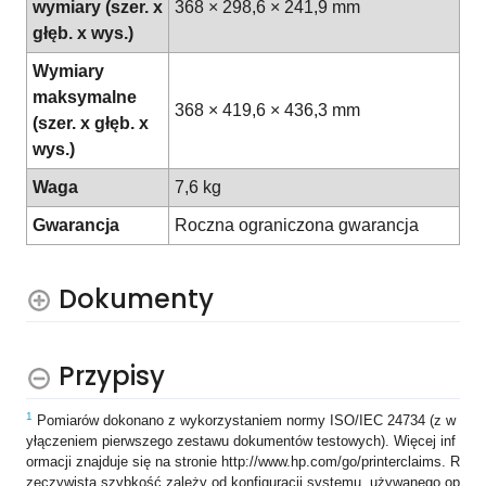
wymiary (szer. x
368 × 298,6 × 241,9 mm
głęb. x wys.)
Wymiary
maksymalne
368 × 419,6 × 436,3 mm
(szer. x głęb. x
wys.)
Waga
7,6 kg
Gwarancja
Roczna ograniczona gwarancja
Dokumenty
Przypisy
1
Pomiarów dokonano z wykorzystaniem normy ISO/IEC 24734 (z w
yłączeniem pierwszego zestawu dokumentów testowych). Więcej inf
ormacji znajduje się na stronie http://www.hp.com/go/printerclaims. R
zeczywista szybkość zależy od konfiguracji systemu, używanego op