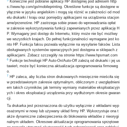
5
Konieczne jest pobranie aplikacji HP dostępnej pod adresem http
s://www.hp.com/go/mobileprinting. Określone funkcje są dostępne w
yłącznie w języku angielskim i mogą się różnić w zależności od mod
elu drukarki / kraju oraz pomiędzy aplikacjami na urządzenia stacjon
arne/przenośne. HP zastrzega sobie prawo do wprowadzania opłat
w zakresie wykorzystywania funkcji zapewnianych przez aplikację H
P. Wymagany jest dostęp do Internetu, który może nie być możliwy
we wszystkich krajach. Do pełnej funkcjonalności wymagane jest ko
nto HP. Funkcja faksu pozwala wyłącznie na wysyłanie faksów. Lista
obsługiwanych systemów operacyjnych jest dostępna w sklepach z
aplikacjami. Zobacz szczegóły na stronie https://www.hpsmart.com
6
Funkcje technologii HP Auto-On/Auto-Off zależą od drukarki i jej us
tawień; może być konieczna aktualizacja oprogramowania firmoweg
o.
7
HP zaleca, aby liczba stron drukowanych miesięcznie mieściła się
w przedstawionym zakresie optymalnym, obliczonym z uwzględnieni
em takich czynników, jak terminy wymiany materiałów eksploatacyjn
ych i okres eksploatacji urządzenia przy wydłużonym okresie gwaran
cji.
Ta drukarka jest przeznaczona do użytku wyłącznie z wkładami wyp
osażonymi w nowy lub używany układ firmy HP. Wykorzystuje ona t
akże dynamiczne zabezpieczenia do blokowania wkładów z nieorygi
nalnym układem. Okresowe aktualizacje oprogramowania sprzętowe