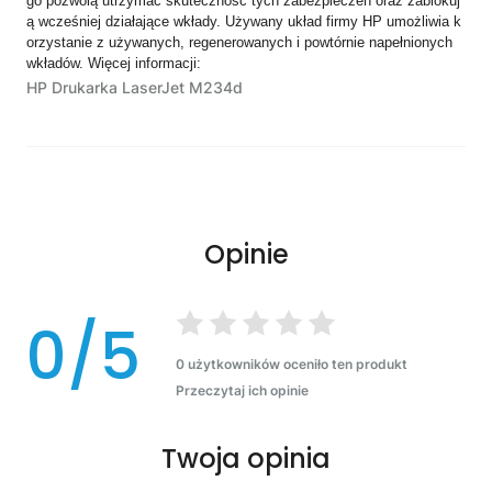
go pozwolą utrzymać skuteczność tych zabezpieczeń oraz zablokuj
ą wcześniej działające wkłady. Używany układ firmy HP umożliwia k
orzystanie z używanych, regenerowanych i powtórnie napełnionych
wkładów. Więcej informacji:
HP Drukarka LaserJet M234d
Opinie
0/5
0 użytkowników oceniło ten produkt
Przeczytaj ich opinie
Twoja opinia