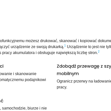
lofunkcyjnemu możesz drukować, skanować i kopiować dokumen
1
ączyć urządzenie ze swoją drukarką.
Urządzenie to jest nie ty
2
s pracy akumulatora i obsługuje największą liczbę stron.
ci
Zdobądź przewagę z sz
mobilnym
iowanie i skanowanie
tomatycznemu podajnikowi
Ogranicz przerwy na ładowanie
pracy.
ść
 samochodzie, biurze i nie