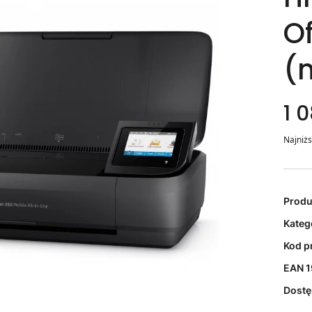
Of
(
1 0
Najniżs
Prod
Kateg
Kod p
EAN
1
Dost