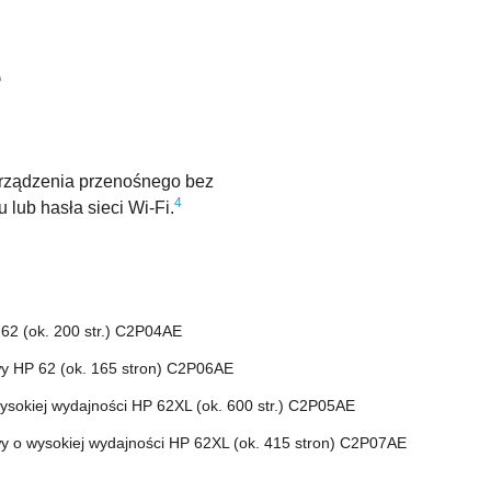
e
rządzenia przenośnego bez
4
lub hasła sieci Wi-Fi.
62 (ok. 200 str.) C2P04AE
wy HP 62 (ok. 165 stron) C2P06AE
ysokiej wydajności HP 62XL (ok. 600 str.) C2P05AE
wy o wysokiej wydajności HP 62XL (ok. 415 stron) C2P07AE