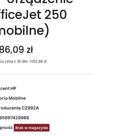
ficeJet 250
mobilne)
86,09 zł
za cena z 30 dni:
1052,88
zł
ucent
HP
oria
Mobilne
roducenta
CZ992A
95697428968
ępność
Brak w magazynie