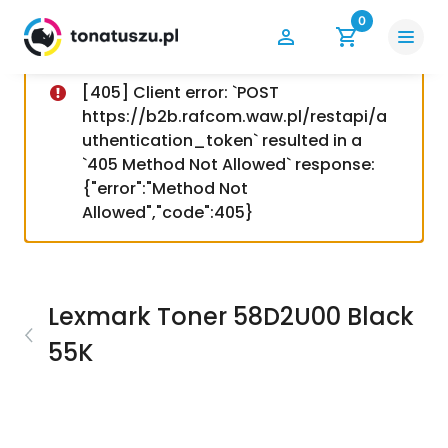
0
[405] Client error: `POST
https://b2b.rafcom.waw.pl/restapi/a
uthentication_token` resulted in a
`405 Method Not Allowed` response:
{"error":"Method Not
Allowed","code":405}
Lexmark Toner 58D2U00 Black
55K