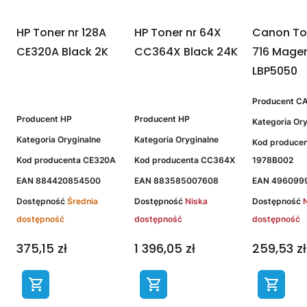
HP Toner nr 128A
HP Toner nr 64X
Canon To
CE320A Black 2K
CC364X Black 24K
716 Magen
LBP5050
Producent
C
Producent
HP
Producent
HP
Kategoria
Ory
Kategoria
Oryginalne
Kategoria
Oryginalne
Kod produce
Kod producenta
CE320A
Kod producenta
CC364X
1978B002
EAN
884420854500
EAN
883585007608
EAN
496099
Dostępność
Średnia
Dostępność
Niska
Dostępność
dostępność
dostępność
dostępność
375,15 zł
1 396,05 zł
259,53 zł