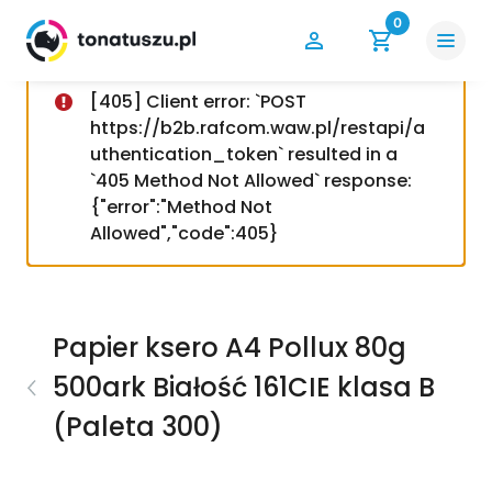
0
[405] Client error: `POST
https://b2b.rafcom.waw.pl/restapi/a
uthentication_token` resulted in a
`405 Method Not Allowed` response:
{"error":"Method Not
Allowed","code":405}
Papier ksero A4 Pollux 80g
500ark Białość 161CIE klasa B
(Paleta 300)