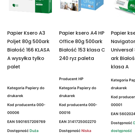
Papier Ksero A3
Papier ksero A4 HP
Papier ks
Poljet 80g 500ark
Office 80g 500ark
Navigato
Białość 166 KLASA
Białość 153 klasa C
Universal
A wysyłka tylko
240 ryz paleta
ark Białoś
palet
klasa A
Producent
HP
Kategoria
Pap
Kategoria
Papiery do
Kategoria
Papiery do
drukarek
drukarek
drukarek
Kod produce
Kod producenta
000-
Kod producenta
000-
00001
00006
00016
EAN
560202
EAN
5901657209769
EAN
3141725002270
Dostępność
Dostępność
Duża
Dostępność
Niska
dostępność