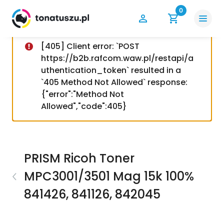
0
[405] Client error: `POST
https://b2b.rafcom.waw.pl/restapi/a
uthentication_token` resulted in a
`405 Method Not Allowed` response:
{"error":"Method Not
Allowed","code":405}
PRISM Ricoh Toner
MPC3001/3501 Mag 15k 100%
841426, 841126, 842045