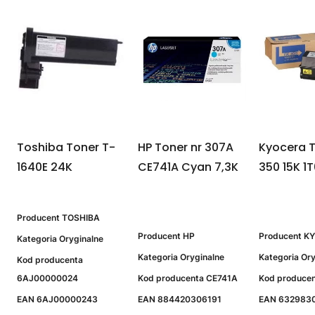
Toshiba Toner T-
HP Toner nr 307A
Kyocera T
1640E 24K
CE741A Cyan 7,3K
350 15K 1
Producent
TOSHIBA
Producent
HP
Producent
K
Kategoria
Oryginalne
Kategoria
Oryginalne
Kategoria
Ory
Kod producenta
6AJ00000024
Kod producenta
CE741A
Kod produce
EAN
6AJ00000243
EAN
884420306191
EAN
632983