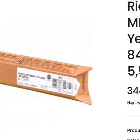
R
M
Ye
8
5
34
Najniżs
Prod