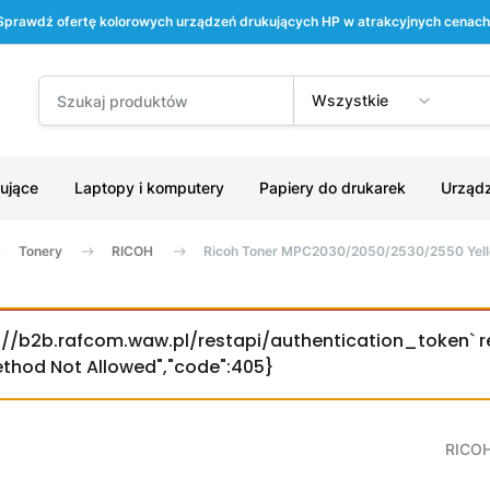
Sprawdź ofertę kolorowych urządzeń drukujących HP w atrakcyjnych cenach
Wszystkie
ujące
Laptopy i komputery
Papiery do drukarek
Urządz
Tonery
RICOH
Ricoh Toner MPC2030/2050/2530/2550 Yel
ps://b2b.rafcom.waw.pl/restapi/authentication_token` r
Method Not Allowed","code":405}
RICO