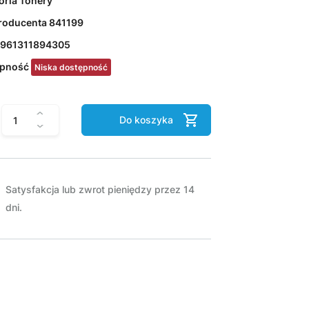
oria
Tonery
roducenta
841199
961311894305
ępność
Niska dostępność
Do koszyka
Satysfakcja lub zwrot pieniędzy przez 14
dni.