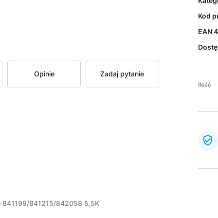
Kateg
Kod p
EAN
4
Dost
Opinie
Zadaj pytanie
Ilość
o 841199/841215/842058 5,5K