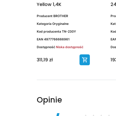
Yellow 1,4K
2
Producent
BROTHER
Pr
Kategoria
Oryginalne
Kat
Kod producenta
TN-230Y
Kod
EAN
4977766666961
EA
Dostępność
Niska dostępność
Do
311,19 zł
193
Opinie