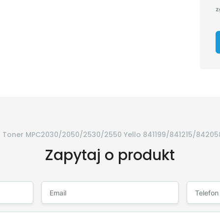
z
h Toner MPC2030/2050/2530/2550 Yello 841199/841215/842058
Zapytaj o produkt