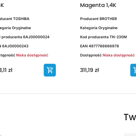
4K
Magenta 1,4K
oducent
TOSHIBA
Producent
BROTHER
egoria
Oryginalne
Kategoria
Oryginalne
 producenta
6AJ00000024
Kod producenta
TN-230M
N
6AJ00000243
EAN
4977766666978
stępność
Niska dostępność
Dostępność
Niska dostępność
,11 zł
311,19 zł
Tw