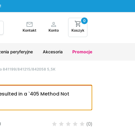
!
0
Kontakt
Konto
Koszyk
enia peryferyjne
Akcesoria
Promocje
lo 841199/841215/842058 5,5K
esulted in a `405 Method Not
(0)
H