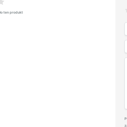
ło ten produkt
P
z