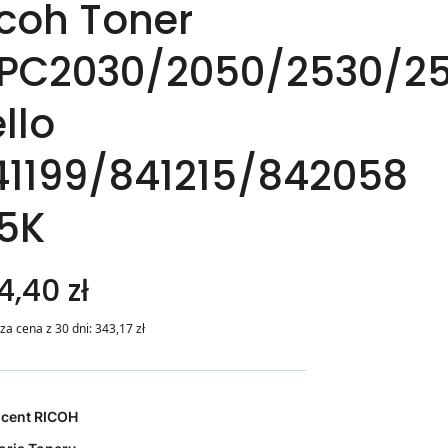
icoh Toner
PC2030/2050/2530/2
llo
41199/841215/842058
,5K
4,40 zł
za cena z 30 dni:
343,17
zł
ucent
RICOH