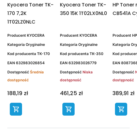
-
Kyocera Toner TK-
Kyocera Toner TK-
HP Toner 
170 7,2K
350 15K 1T02LX0NL0
CB541A Cy
1T02LZ0NLC
Producent
KYOCERA
Producent
KYOCERA
Producent
H
Kategoria
Oryginalne
Kategoria
Oryginalne
Kategoria
Ory
Kod producenta
TK-170
Kod producenta
TK-350
Kod produce
EAN
632983026854
EAN
632983026779
EAN
808736
Dostępność
Średnia
Dostępność
Niska
Dostępność
dostępność
dostępność
dostępność
188,19 zł
461,25 zł
389,91 zł