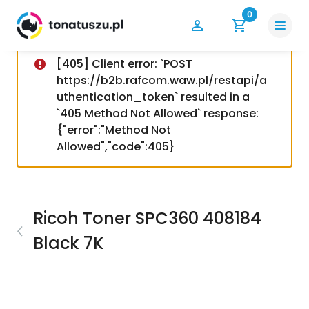
0
[405] Client error: `POST
https://b2b.rafcom.waw.pl/restapi/a
uthentication_token` resulted in a
`405 Method Not Allowed` response:
{"error":"Method Not
Allowed","code":405}
Ricoh Toner SPC360 408184
Black 7K