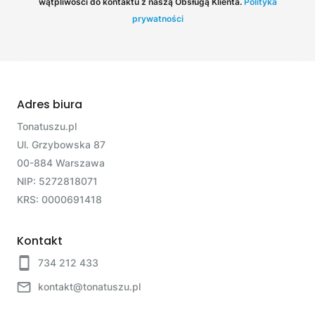
wątpliwości do kontaktu z naszą Obsługą Klienta.
Polityka
prywatności
Adres biura
Tonatuszu.pl
Ul. Grzybowska 87
00-884 Warszawa
NIP: 5272818071
KRS: 0000691418
Kontakt
734 212 433
kontakt@tonatuszu.pl