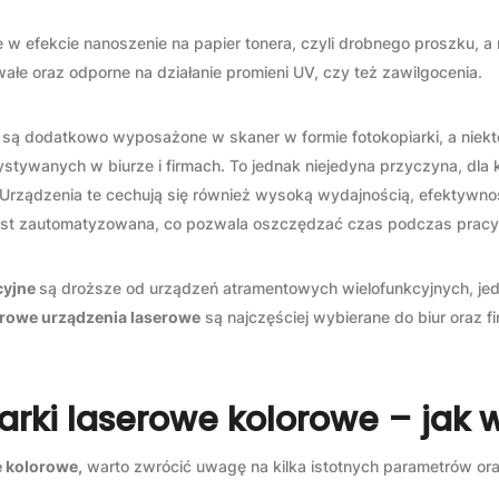
w efekcie nanoszenie na papier tonera, czyli drobnego proszku, a na
wałe oraz odporne na działanie promieni UV, czy też zawilgocenia.
są dodatkowo wyposażone w skaner w formie fotokopiarki, a niekt
stywanych w biurze i firmach. To jednak niejedyna przyczyna, dla
 Urządzenia te cechują się również wysoką wydajnością, efektywn
st zautomatyzowana, co pozwala oszczędzać czas podczas pracy
cyjne
są droższe od urządzeń atramentowych wielofunkcyjnych, je
orowe urządzenia laserowe
są najczęściej wybierane do biur oraz f
arki laserowe kolorowe – jak 
e kolorowe,
warto zwrócić uwagę na kilka istotnych parametrów oraz