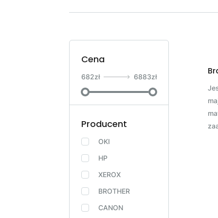
Cena
Br
682
zł
6883
zł
Jes
maj
ma
Producent
za
OKI
HP
XEROX
BROTHER
CANON