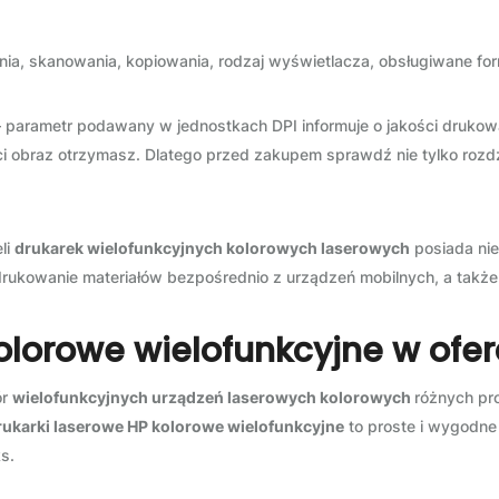
a, skanowania, kopiowania, rodzaj wyświetlacza, obsługiwane fo
 parametr podawany w jednostkach DPI informuje o jakości druko
ci obraz otrzymasz. Dlatego przed zakupem sprawdź nie tylko rozdzi
li
drukarek wielofunkcyjnych kolorowych laserowych
posiada nie
o drukowanie materiałów bezpośrednio z urządzeń mobilnych, a takż
olorowe wielofunkcyjne w ofe
ór
wielofunkcyjnych urządzeń laserowych kolorowych
różnych pr
rukarki laserowe HP kolorowe wielofunkcyjne
to proste i wygodne
s.