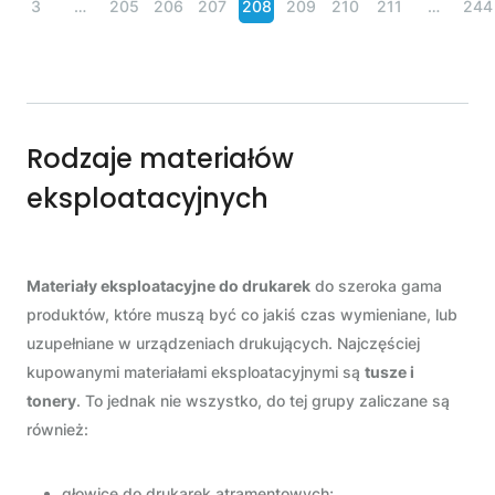
3
…
205
206
207
208
209
210
211
…
244
Rodzaje materiałów
eksploatacyjnych
Materiały eksploatacyjne do drukarek
do szeroka gama
produktów, które muszą być co jakiś czas wymieniane, lub
uzupełniane w urządzeniach drukujących. Najczęściej
kupowanymi materiałami eksploatacyjnymi są
tusze i
tonery
. To jednak nie wszystko, do tej grupy zaliczane są
również:
głowice do drukarek atramentowych;