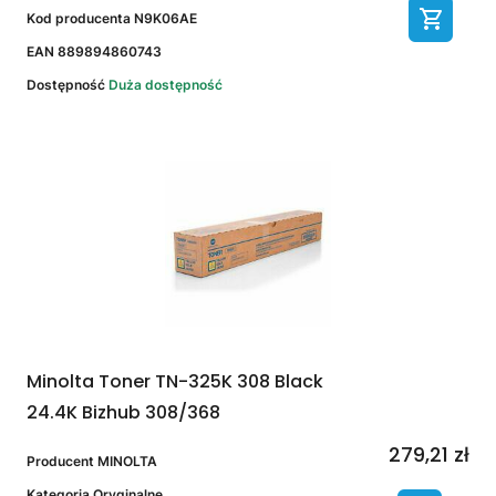
Kod producenta
N9K06AE
EAN
889894860743
Dostępność
Duża dostępność
Minolta Toner TN-325K 308 Black
24.4K Bizhub 308/368
279,21 zł
Producent
MINOLTA
Kategoria
Oryginalne