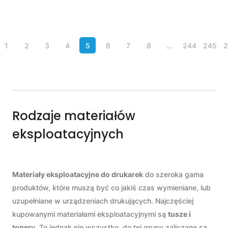
1
2
3
4
5
6
7
8
…
244
245
2
Rodzaje materiałów
eksploatacyjnych
Materiały eksploatacyjne do drukarek
do szeroka gama
produktów, które muszą być co jakiś czas wymieniane, lub
uzupełniane w urządzeniach drukujących. Najczęściej
kupowanymi materiałami eksploatacyjnymi są
tusze i
tonery
. To jednak nie wszystko, do tej grupy zaliczane są