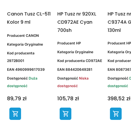
Canon Tusz CL-511
HP Tusz nr 920XL
HP Tusz n
Kolor 9 ml
CD972AE Cyan
C9374A G
700sh
130ml
Producent
CANON
Producent
HP
Producent
H
Kategoria
Oryginalne
Kategoria
Oryginalne
Kategoria
Ory
Kod producenta
E
2972B001
Kod producenta
CD972AE
Kod produce
EAN
4960999617039
EAN
884420649281
EAN
808736
Dostępność
Duża
Dostępność
Niska
Dostępność
dostępność
dostępność
dostępność
89,79 zł
105,78 zł
398,52 zł