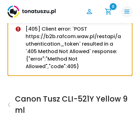
0
[405] Client error: `POST
https://b2b.rafcom.waw.pl/restapi/a
uthentication_token` resulted in a
`405 Method Not Allowed` response:
{"error":"Method Not
Allowed","code":405}
Canon Tusz CLI-521Y Yellow 9
ml