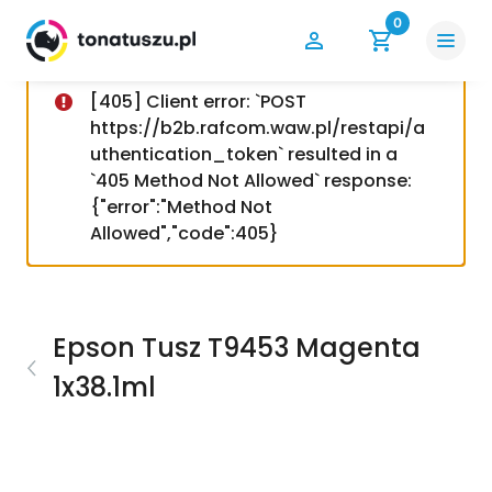
0
[405] Client error: `POST
https://b2b.rafcom.waw.pl/restapi/a
uthentication_token` resulted in a
`405 Method Not Allowed` response:
{"error":"Method Not
Allowed","code":405}
Epson Tusz T9453 Magenta
1x38.1ml