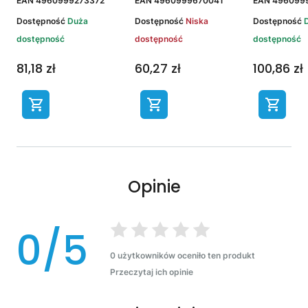
EAN
4960999273372
EAN
4960999670041
EAN
496099
Dostępność
Duża
Dostępność
Niska
Dostępność
dostępność
dostępność
dostępność
81,18 zł
60,27 zł
100,86 zł
Opinie
0/5
0 użytkowników oceniło ten produkt
Przeczytaj ich opinie