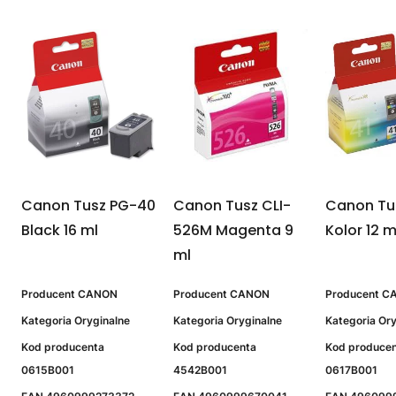
Canon Tusz PG-40
Canon Tusz CLI-
Canon Tu
Black 16 ml
526M Magenta 9
Kolor 12 m
ml
Producent
CANON
Producent
CANON
Producent
C
Kategoria
Oryginalne
Kategoria
Oryginalne
Kategoria
Ory
Kod producenta
Kod producenta
Kod produce
0615B001
4542B001
0617B001