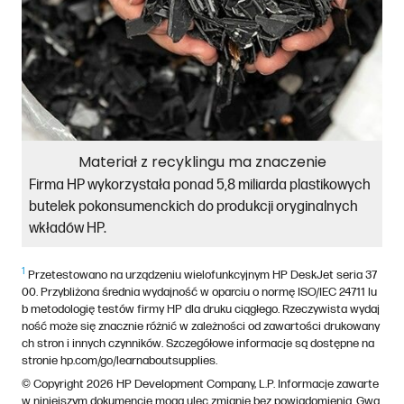
Materiał z recyklingu ma znaczenie
Firma HP wykorzystała ponad 5,8 miliarda plastikowych
butelek pokonsumenckich do produkcji oryginalnych
wkładów HP.
1
Przetestowano na urządzeniu wielofunkcyjnym HP DeskJet seria 37
00. Przybliżona średnia wydajność w oparciu o normę ISO/IEC 24711 lu
b metodologię testów firmy HP dla druku ciągłego. Rzeczywista wydaj
ność może się znacznie różnić w zależności od zawartości drukowany
ch stron i innych czynników. Szczegółowe informacje są dostępne na
stronie hp.com/go/learnaboutsupplies.
© Copyright 2026 HP Development Company, L.P. Informacje zawarte
w niniejszym dokumencie mogą ulec zmianie bez powiadomienia. Gwa