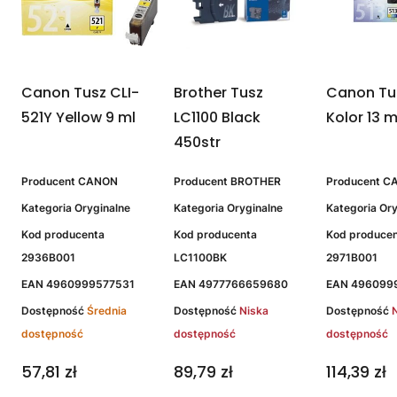
Canon Tusz CLI-
Brother Tusz
Canon Tu
521Y Yellow 9 ml
LC1100 Black
Kolor 13 m
450str
Producent
CANON
Producent
BROTHER
Producent
C
Kategoria
Oryginalne
Kategoria
Oryginalne
Kategoria
Ory
Kod producenta
Kod producenta
Kod produce
M
2936B001
LC1100BK
2971B001
EAN
4960999577531
EAN
4977766659680
EAN
496099
Dostępność
Średnia
Dostępność
Niska
Dostępność
dostępność
dostępność
dostępność
57,81 zł
89,79 zł
114,39 zł