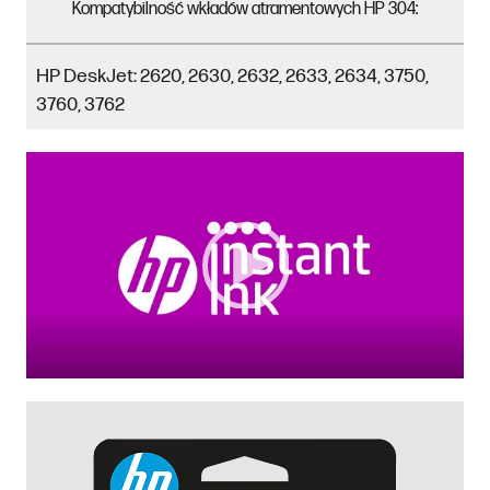
Kompatybilność wkładów atramentowych HP 304:
HP DeskJet: 2620, 2630, 2632, 2633, 2634, 3750,
3760, 3762
Video Player
00:00
|
00:00
0:34