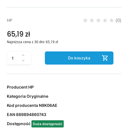
(0)
HP
65,19 zł
Najniższa cena z 30 dni:
65,19
zł
Do koszyka
Producent
HP
Kategoria
Oryginalne
Kod producenta
N9K06AE
EAN
889894860743
Dostępność
Duża dostępność