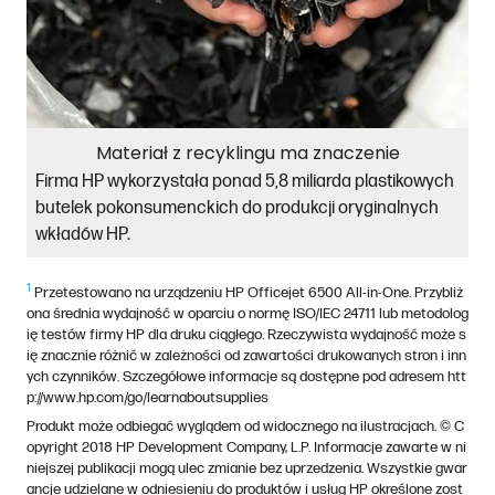
Materiał z recyklingu ma znaczenie
Firma HP wykorzystała ponad 5,8 miliarda plastikowych
butelek pokonsumenckich do produkcji oryginalnych
wkładów HP.
1
Przetestowano na urządzeniu HP Officejet 6500 All-in-One. Przybliż
ona średnia wydajność w oparciu o normę ISO/IEC 24711 lub metodolog
ię testów firmy HP dla druku ciągłego. Rzeczywista wydajność może s
ię znacznie różnić w zależności od zawartości drukowanych stron i inn
ych czynników. Szczegółowe informacje są dostępne pod adresem htt
p://www.hp.com/go/learnaboutsupplies
Produkt może odbiegać wyglądem od widocznego na ilustracjach. © C
opyright 2018 HP Development Company, L.P. Informacje zawarte w ni
niejszej publikacji mogą ulec zmianie bez uprzedzenia. Wszystkie gwar
ancje udzielane w odniesieniu do produktów i usług HP określone zost