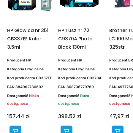
HP Głowica nr 351
HP Tusz nr 72
Brother T
r
CB337EE Kolor
C9370A Photo
LC1100 M
3,5ml
Black 130ml
325str
Producent
HP
Producent
HP
Producent
B
Kategoria
Oryginalne
Kategoria
Oryginalne
Kategoria
Ory
Kod producenta
CB337EE
Kod producenta
C9370A
Kod produce
EAN
884962780602
EAN
808736779760
EAN
497776
Dostępność
Niska
Dostępność
Duża
Dostępność
dostępność
dostępność
dostępność
157,44 zł
398,52 zł
47,97 zł