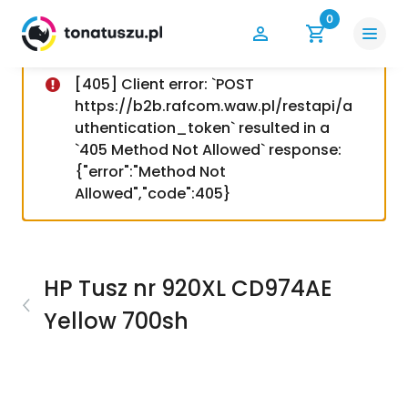
0
[405] Client error: `POST
https://b2b.rafcom.waw.pl/restapi/a
uthentication_token` resulted in a
`405 Method Not Allowed` response:
{"error":"Method Not
Allowed","code":405}
HP Tusz nr 920XL CD974AE
Yellow 700sh