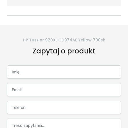
HP Tusz nr 920XL CD974AE Yellow 700sh
Zapytaj o produkt