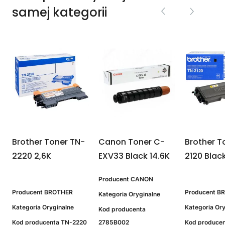
samej kategorii
Brother Toner TN-
Canon Toner C-
Brother T
2220 2,6K
EXV33 Black 14.6K
2120 Blac
Producent
CANON
Producent
BROTHER
Producent
B
Kategoria
Oryginalne
Kategoria
Oryginalne
Kategoria
Ory
Kod producenta
Kod producenta
TN-2220
2785B002
Kod produce