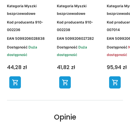
Kategoria
Myszki
Kategoria
Myszki
Kategoria
My
bezprzewodowe
bezprzewodowe
bezprzewod
Kod producenta
910-
Kod producenta
910-
Kod produce
002236
002238
007014
EAN
5099206028838
EAN
5099206027282
EAN
509920
Dostępność
Duża
Dostępność
Duża
Dostępność
dostępność
dostępność
dostępność
44,28 zł
41,82 zł
95,94 zł
Opinie