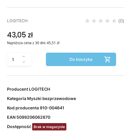
(0)
LOGITECH
43,05 zł
Najniższa cena z 30 dni:
45,51
zł
Do koszyka
Producent
LOGITECH
Kategoria
Myszki bezprzewodowe
Kod producenta
910-004641
EAN
5099206062870
Dostępność
Brak w magazynie