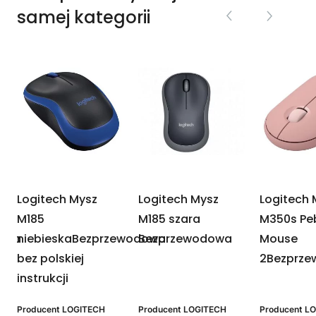
samej kategorii
Logitech Mysz
Logitech Mysz
Logitech 
M185
M185 szara
M350s Pe
dowa
niebieskaBezprzewodowa
Bezprzewodowa
Mouse
bez polskiej
2Bezprz
instrukcji
Producent
LOGITECH
Producent
LOGITECH
Producent
LO