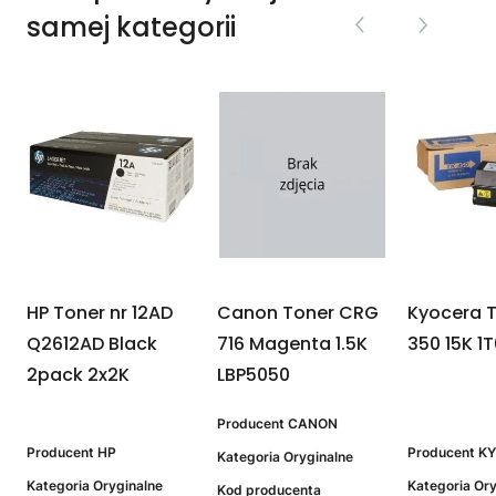
samej kategorii
-
HP Toner nr 12AD
Canon Toner CRG
Kyocera T
Q2612AD Black
716 Magenta 1.5K
350 15K 1
2pack 2x2K
LBP5050
Producent
CANON
Producent
HP
Producent
K
Kategoria
Oryginalne
Kategoria
Oryginalne
Kategoria
Ory
Kod producenta