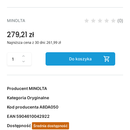
(0)
MINOLTA
279,21 zł
Najniższa cena z 30 dni:
261,99
zł
Do koszyka
Producent
MINOLTA
Kategoria
Oryginalne
Kod producenta
A8DA050
EAN
5904610042922
Dostępność
Średnia dostępność