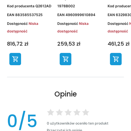
Kod producenta
Q2612AD
1978B002
Kod produce
EAN
883585537525
EAN
4960999610894
EAN
632983
Dostępność
Niska
Dostępność
Niska
Dostępność
dostępność
dostępność
dostępność
816,72 zł
259,53 zł
461,25 zł
Opinie
0/5
0 użytkowników oceniło ten produkt
Przeczytaj ich opinie