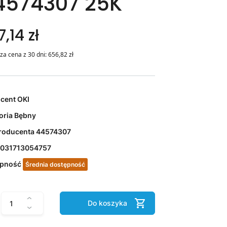
4574307 25K
,14 zł
za cena z 30 dni:
656,82
zł
ucent
OKI
oria
Bębny
roducenta
44574307
031713054757
ępność
Średnia dostępność
Do koszyka