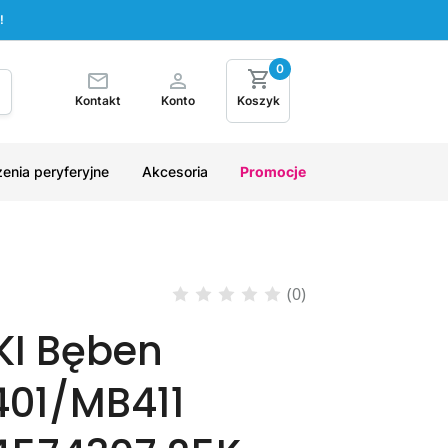
!
0
Kontakt
Konto
Koszyk
enia peryferyjne
Akcesoria
Promocje
(0)
KI Bęben
401/MB411