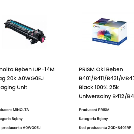
nolta Bęben IUP-14M
PRISM Oki Bęben
ag 20k A0WG0EJ
B401/B411/B431/MB4
aging Unit
Black 100% 25k
Uniwersalny B412/B
oducent
MINOLTA
Producent
PRISM
egoria
Bębny
Kategoria
Bębny
 producenta
A0WG0EJ
Kod producenta
ZOD-B401RP