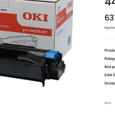
4
637
Najniżs
Prod
Kateg
Kod p
EAN
5
Dost
Ilość