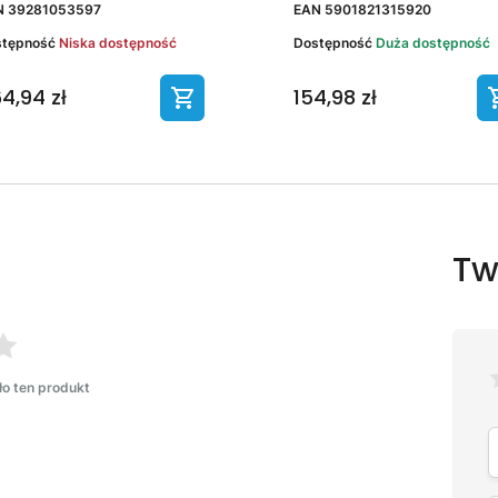
N
39281053597
EAN
5901821315920
stępność
Niska dostępność
Dostępność
Duża dostępność
4,94 zł
154,98 zł
Tw
ło ten produkt