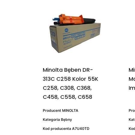
Minolta Bęben DR-
Mi
313C C258 Kolor 55K
M
C258, C308, C368,
Im
C458, C558, C658
Producent
MINOLTA
Pr
Kategoria
Bębny
Kat
Kod producenta
A7U40TD
Kod