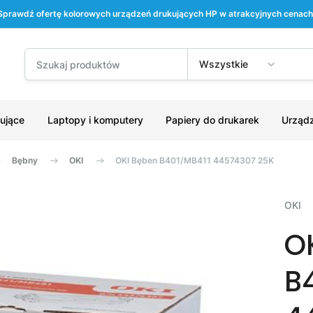
Sprawdź ofertę kolorowych urządzeń drukujących HP w atrakcyjnych cenach
Wszystkie
ujące
Laptopy i komputery
Papiery do drukarek
Urządz
Bębny
OKI
OKI Bęben B401/MB411 44574307 25K
OKI
O
B