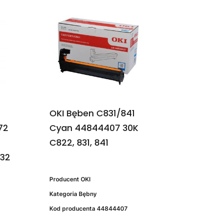
OKI Bęben C831/841
72
Cyan 44844407 30K
C822, 831, 841
432
Producent
OKI
Kategoria
Bębny
Kod producenta
44844407