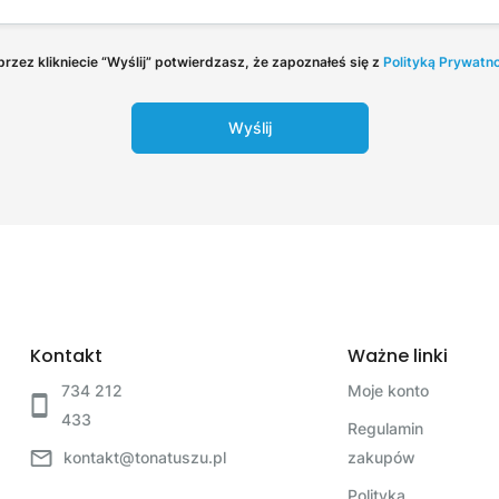
rzez klikniecie “Wyślij” potwierdzasz, że zapoznałeś się z
Polityką Prywatn
Wyślij
Kontakt
Ważne linki
734 212
Moje konto
433
Regulamin
kontakt@tonatuszu.pl
zakupów
Polityka