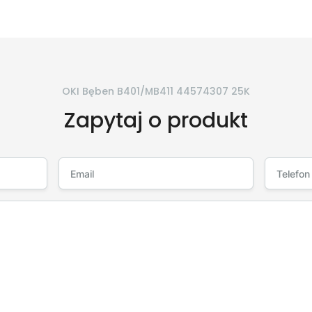
OKI Bęben B401/MB411 44574307 25K
Zapytaj o produkt