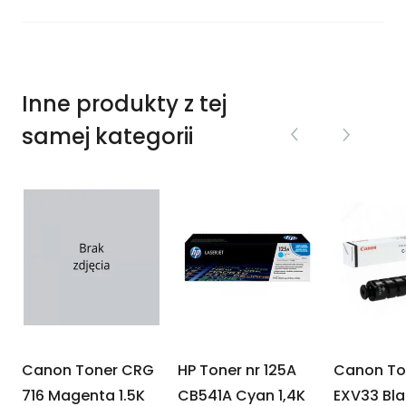
Inne produkty z tej
samej kategorii
Canon Toner CRG
HP Toner nr 125A
Canon To
716 Magenta 1.5K
CB541A Cyan 1,4K
EXV33 Bla