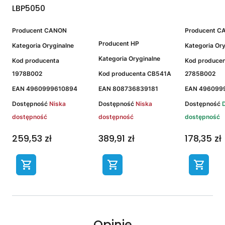
LBP5050
Producent
CANON
Producent
C
Producent
HP
Kategoria
Oryginalne
Kategoria
Ory
Kategoria
Oryginalne
Kod producenta
Kod produce
1978B002
Kod producenta
CB541A
2785B002
EAN
4960999610894
EAN
808736839181
EAN
496099
Dostępność
Niska
Dostępność
Niska
Dostępność
dostępność
dostępność
dostępność
259,53 zł
389,91 zł
178,35 zł
Opinie