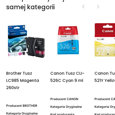
samej kategorii
Brother Tusz
Canon Tusz CLI-
Canon Tus
LC985 Magenta
526C Cyan 9 ml
521Y Yell
260str
Producent
CANON
Producent
C
Producent
BROTHER
Kategoria
Oryginalne
Kategoria
Ory
Kategoria
Oryginalne
Kod producenta
Kod produce