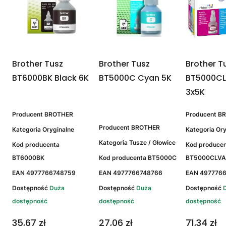
Brother Tusz
Brother Tusz
Brother T
K
BT6000BK Black 6K
BT5000C Cyan 5K
BT5000CL
3x5K
Producent
BROTHER
Producent
B
Producent
BROTHER
Kategoria
Oryginalne
Kategoria
Ory
Kategoria
Tusze / Głowice
Kod producenta
Kod produce
Y
BT6000BK
Kod producenta
BT5000C
BT5000CLVA
EAN
4977766748759
EAN
4977766748766
EAN
497776
Dostępność
Duża
Dostępność
Duża
Dostępność
dostępność
dostępność
dostępność
35,67 zł
27,06 zł
71,34 zł