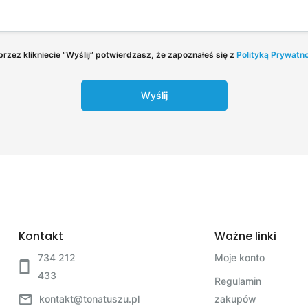
rzez klikniecie “Wyślij” potwierdzasz, że zapoznałeś się z
Polityką Prywatn
Wyślij
Kontakt
Ważne linki
734 212
Moje konto
433
Regulamin
kontakt@tonatuszu.pl
zakupów