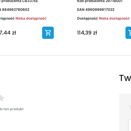
 producenta
CB337EE
Kod producenta
2971B001
N
884962780602
EAN
4960999617022
stępność
Niska dostępność
Dostępność
Niska dostępność
7,44 zł
114,39 zł
Tw
ło ten produkt