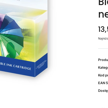
B
n
13,
Najniżs
Prod
Kateg
Kod p
EAN
5
Dost