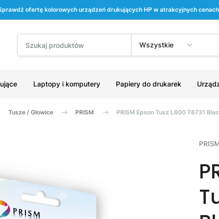
Sprawdź ofertę kolorowych urządzeń drukujących HP w atrakcyjnych cenach
Wszystkie
ujące
Laptopy i komputery
Papiery do drukarek
Urządz
Tusze / Głowice
PRISM
PRISM Epson Tusz L800 T6731 Bla
PRIS
P
T