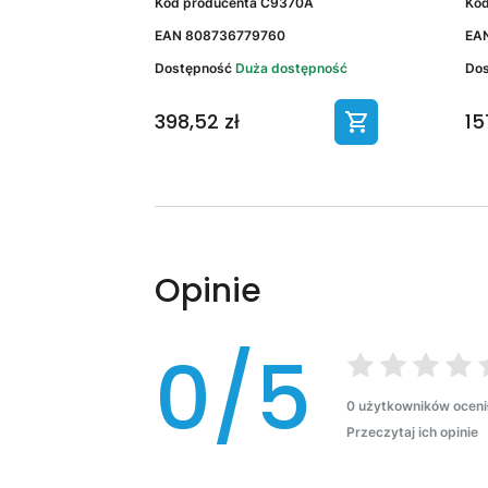
Kod producenta
C9370A
Kod
EAN
808736779760
EA
Dostępność
Duża dostępność
Do
398,52 zł
15
Opinie
0/5
0 użytkowników oceni
Przeczytaj ich opinie