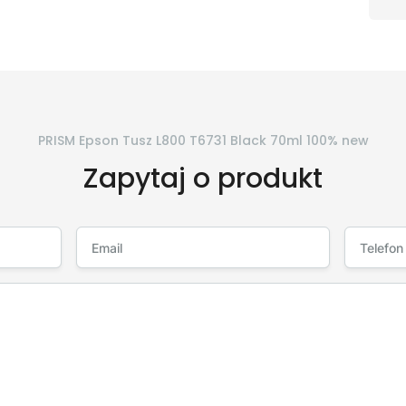
PRISM Epson Tusz L800 T6731 Black 70ml 100% new
Zapytaj o produkt