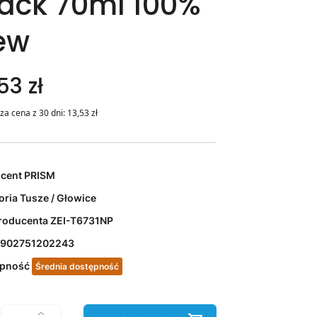
lack 70ml 100%
ew
53 zł
za cena z 30 dni:
13,53
zł
ucent
PRISM
oria
Tusze / Głowice
roducenta
ZEI-T6731NP
902751202243
ępność
Średnia dostępność