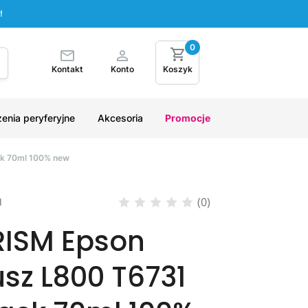
!
0
Kontakt
Konto
Koszyk
enia peryferyjne
Akcesoria
Promocje
ck 70ml 100% new
(0)
M
RISM Epson
usz L800 T6731