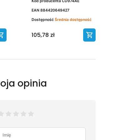
Kod producenta
CD974AE
EAN
884420649427
Dostępność
Średnia dostępność
105,78 zł
oja opinia