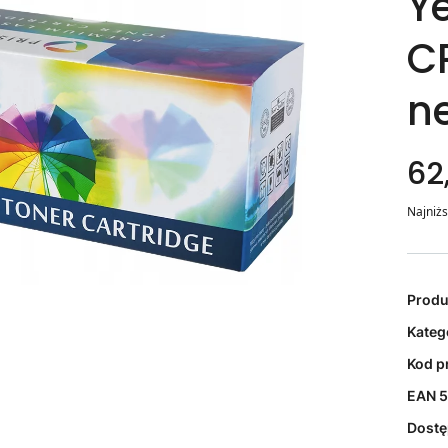
Ye
C
n
62,
Najniżs
Prod
Kateg
Kod p
EAN
5
Dost