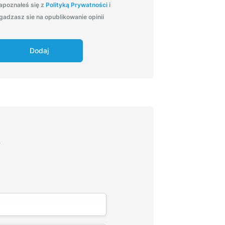
apoznałeś się z
Polityką Prywatności
i
gadzasz sie na opublikowanie opinii
Dodaj
F