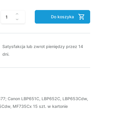
Do koszyka
Satysfakcja lub zwrot pieniędzy przez 14
dni.
377; Canon LBP651C, LBP652C, LBP653Cdw,
w, MF735Cx 15 szt. w kartonie