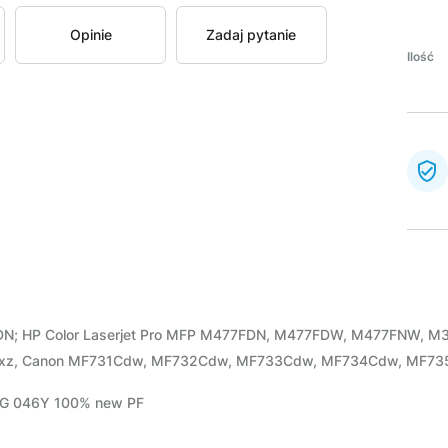
Opinie
Zadaj pytanie
Ilość
N; HP Color Laserjet Pro MFP M477FDN, M477FDW, M477FNW, M
z, Canon MF731Cdw, MF732Cdw, MF733Cdw, MF734Cdw, MF735Cd
CRG 046Y 100% new PF