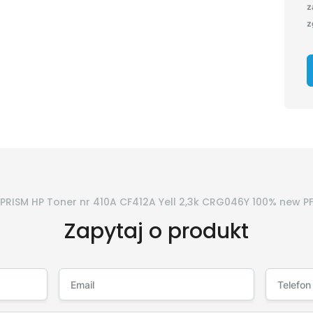
z
z
PRISM HP Toner nr 410A CF412A Yell 2,3k CRG046Y 100% new P
Zapytaj o produkt