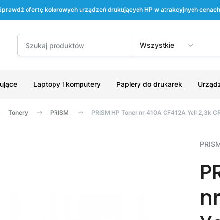
Sprawdź ofertę kolorowych urządzeń drukujących HP w atrakcyjnych cenach
Wszystkie
ujące
Laptopy i komputery
Papiery do drukarek
Urządz
Tonery
PRISM
PRISM HP Toner nr 410A CF412A Yell 2,3k 
PRIS
P
n