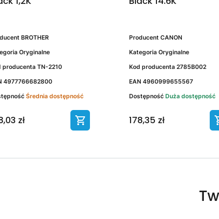
ack 1,2K
Black 14.6K
oducent
BROTHER
Producent
CANON
egoria
Oryginalne
Kategoria
Oryginalne
 producenta
TN-2210
Kod producenta
2785B002
N
4977766682800
EAN
4960999655567
stępność
Średnia dostępność
Dostępność
Duża dostępność
8,03 zł
178,35 zł
Tw