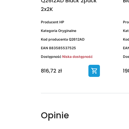
Q2612AD Black 2pack
Bl
2x2K
Producent
HP
Pr
Kategoria
Oryginalne
Kat
Kod producenta
Q2612AD
Kod
EAN
883585537525
EA
Dostępność
Niska dostępność
Do
816,72 zł
19
Opinie