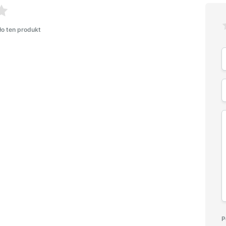
ło ten produkt
P