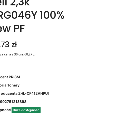
ll 2,3k
RG046Y 100%
ew PF
73 zł
za cena z 30 dni:
60,27
zł
ucent
PRISM
oria
Tonery
roducenta
ZHL-CF412ANPU!
902751213898
ępność
Duża dostępność