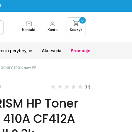
!
0
Kontakt
Konto
Koszyk
enia peryferyjne
Akcesoria
Promocje
CRG046Y 100% new PF
(0)
M
RISM HP Toner
r 410A CF412A