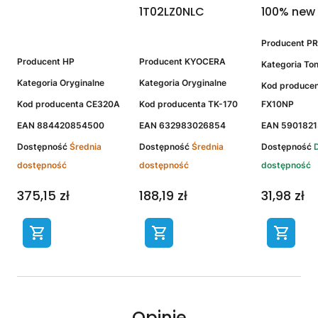
1T02LZ0NLC
100% new
Producent
PR
Producent
HP
Producent
KYOCERA
Kategoria
Ton
Kategoria
Oryginalne
Kategoria
Oryginalne
Kod produce
Kod producenta
CE320A
Kod producenta
TK-170
FX10NP
EAN
884420854500
EAN
632983026854
EAN
5901821
Dostępność
Średnia
Dostępność
Średnia
Dostępność
dostępność
dostępność
dostępność
375,15 zł
188,19 zł
31,98 zł
Opinie