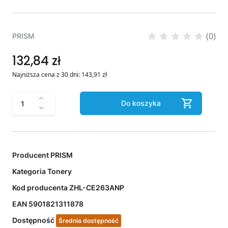
(0)
PRISM
132,84 zł
Najniższa cena z 30 dni:
143,91
zł
Do koszyka
Producent
PRISM
Kategoria
Tonery
Kod producenta
ZHL-CE263ANP
EAN
5901821311878
Dostępność
Średnia dostępność