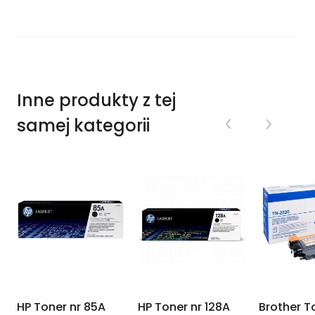
Inne produkty z tej
samej kategorii
-
HP Toner nr 85A
HP Toner nr 128A
Brother T