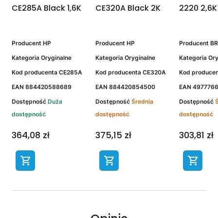
CE285A Black 1,6K
CE320A Black 2K
2220 2,6K
Producent
HP
Producent
HP
Producent
B
Kategoria
Oryginalne
Kategoria
Oryginalne
Kategoria
Ory
Kod producenta
CE285A
Kod producenta
CE320A
Kod produce
EAN
884420588689
EAN
884420854500
EAN
497776
Dostępność
Duża
Dostępność
Średnia
Dostępność
dostępność
dostępność
dostępność
364,08 zł
375,15 zł
303,81 zł