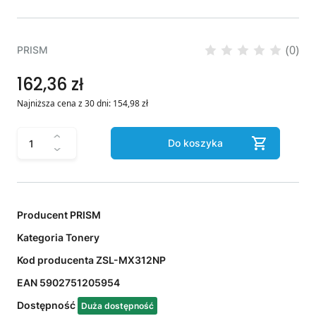
(0)
PRISM
162,36 zł
Najniższa cena z 30 dni:
154,98
zł
Do koszyka
Producent
PRISM
Kategoria
Tonery
Kod producenta
ZSL-MX312NP
EAN
5902751205954
Dostępność
Duża dostępność