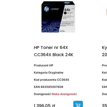
HP Toner nr 64X
Ky
CC364X Black 24K
20
Producent
HP
Pr
Kategoria
Oryginalne
Kat
Kod producenta
CC364X
Kod
EAN
883585007608
EA
Dostępność
Niska dostępność
Do
1 396,05 zł
35