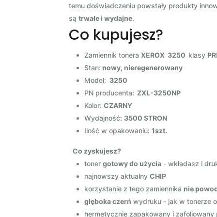
temu doświadczeniu powstały produkty innowac
są
trwałe i wydajne
.
Co kupujesz?
Zamiennik tonera
XEROX 3250
klasy
PR
Stan:
nowy, nieregenerowany
Model:
3250
PN producenta:
ZXL-3250NP
Kolor:
CZARNY
Wydajność:
3500 STRON
Ilość w opakowaniu:
1szt.
Co zyskujesz?
toner
gotowy do użycia
- wkładasz i dru
najnowszy aktualny
CHIP
korzystanie z tego zamiennika
nie powod
głęboka czerń
wydruku - jak w tonerze 
hermetycznie zapakowany i zafoliowany