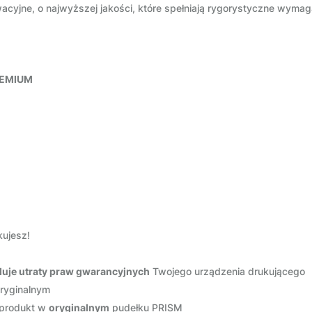
yjne, o najwyższej jakości, które spełniają rygorystyczne wymaga
EMIUM
kujesz!
uje utraty praw gwarancyjnych
Twojego urządzenia drukującego
oryginalnym
 produkt w
oryginalnym
pudełku PRISM