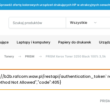
Sprawdź ofertę kolorowych urządzeń drukujących HP w atrakcyjnych cenach
Wszystkie
ujące
Laptopy i komputery
Papiery do drukarek
Urządz
Tonery
PRISM
PRISM Xerox Toner 3250 Black 100% 3,5k
ps://b2b.rafcom.waw.pl/restapi/authentication_token` r
Method Not Allowed","code":405}
PRIS