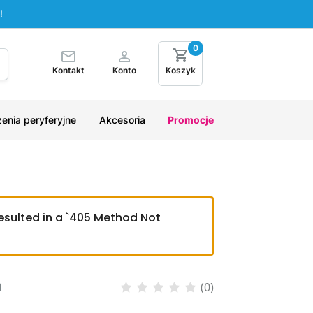
!
0
Kontakt
Konto
Koszyk
enia peryferyjne
Akcesoria
Promocje
esulted in a `405 Method Not
(0)
M