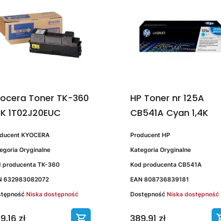
ocera Toner TK-360
HP Toner nr 125A
K 1T02J20EUC
CB541A Cyan 1,4K
oducent
KYOCERA
Producent
HP
egoria
Oryginalne
Kategoria
Oryginalne
 producenta
TK-360
Kod producenta
CB541A
N
632983082072
EAN
808736839181
stępność
Niska dostępność
Dostępność
Niska dostępność
9,16 zł
389,91 zł