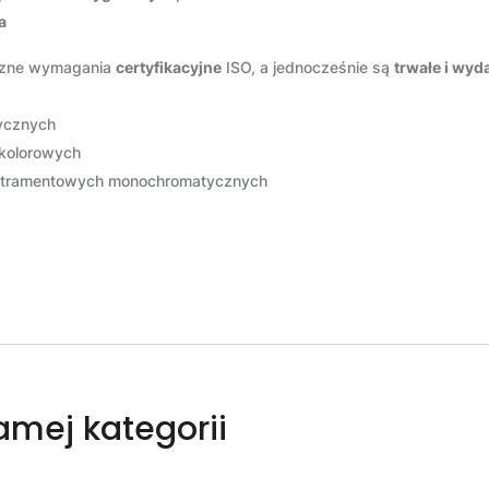
a
yczne wymagania
certyfikacyjne
ISO, a jednocześnie są
trwałe i wyd
ycznych
 kolorowych
k atramentowych monochromatycznych
samej kategorii