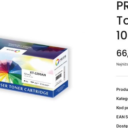
P
T
1
66
Najniżs
Prod
Kateg
Kod p
EAN
5
Dost