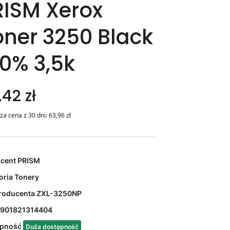
RISM Xerox
oner 3250 Black
00% 3,5k
,42 zł
za cena z 30 dni:
63,96
zł
ucent
PRISM
oria
Tonery
roducenta
ZXL-3250NP
901821314404
ępność
Duża dostępność