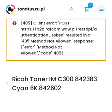
0
[405] Client error: `POST
https://b2b.rafcom.waw.pl/restapi/a
uthentication_token` resulted in a
`405 Method Not Allowed` response:
{"error":"Method Not
Allowed","code":405}
Ricoh Toner IM C300 842383
Cyan 6K 842602