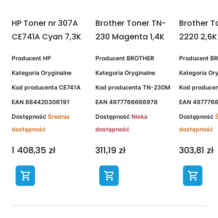
-
HP Toner nr 307A
Brother Toner TN-
Brother T
0
CE741A Cyan 7,3K
230 Magenta 1,4K
2220 2,6K
Producent
HP
Producent
BROTHER
Producent
B
Kategoria
Oryginalne
Kategoria
Oryginalne
Kategoria
Ory
Kod producenta
CE741A
Kod producenta
TN-230M
Kod produce
EAN
884420306191
EAN
4977766666978
EAN
497776
Dostępność
Średnia
Dostępność
Niska
Dostępność
dostępność
dostępność
dostępność
1 408,35 zł
311,19 zł
303,81 zł