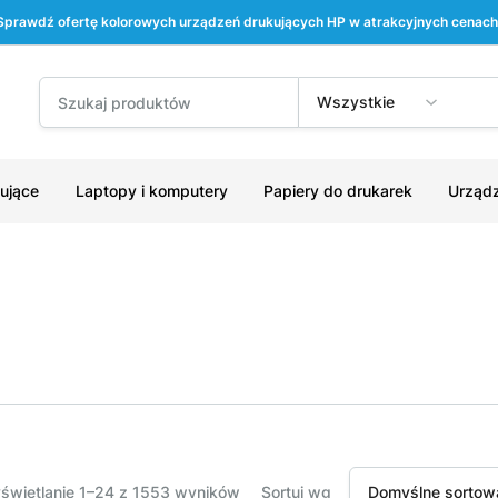
Sprawdź ofertę kolorowych urządzeń drukujących HP w atrakcyjnych cenach
Wszystkie
ujące
Laptopy i komputery
Papiery do drukarek
Urządz
świetlanie 1–24 z 1553 wyników
Sortuj wg
Domyślne sortow