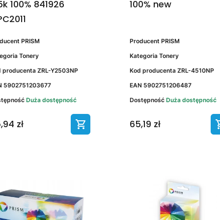
5k 100% 841926
100% new
PC2011
oducent
PRISM
Producent
PRISM
egoria
Tonery
Kategoria
Tonery
 producenta
ZRL-Y2503NP
Kod producenta
ZRL-4510NP
N
5902751203677
EAN
5902751206487
stępność
Duża dostępność
Dostępność
Duża dostępność
,94 zł
65,19 zł