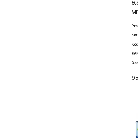
9,
M
Pr
Kat
Kod
EA
Do
95