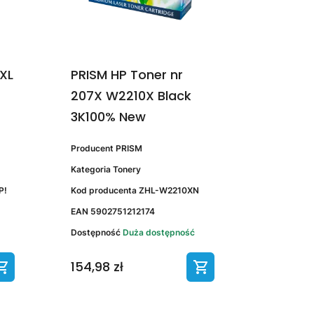
1XL
PRISM HP Toner nr
207X W2210X Black
3K100% New
Producent
PRISM
Kategoria
Tonery
P!
Kod producenta
ZHL-W2210XN
EAN
5902751212174
Dostępność
Duża dostępność
154,98 zł