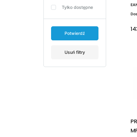
EA
Tylko dostępne
Do
14
Potwierdź
Usuń filtry
PR
MP