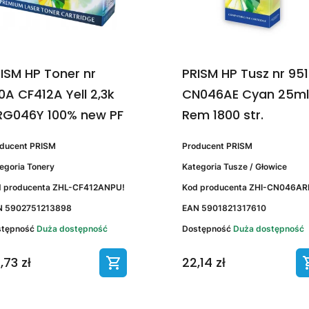
ISM HP Toner nr
PRISM HP Tusz nr 95
0A CF412A Yell 2,3k
CN046AE Cyan 25ml
RG046Y 100% new PF
Rem 1800 str.
oducent
PRISM
Producent
PRISM
egoria
Tonery
Kategoria
Tusze / Głowice
 producenta
ZHL-CF412ANPU!
Kod producenta
ZHI-CN046AR
N
5902751213898
EAN
5901821317610
stępność
Duża dostępność
Dostępność
Duża dostępność
,73 zł
22,14 zł