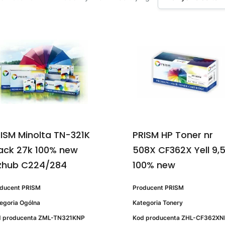
ISM Minolta TN-321K
PRISM HP Toner nr
ack 27k 100% new
508X CF362X Yell 9,
zhub C224/284
100% new
oducent
PRISM
Producent
PRISM
egoria
Ogólna
Kategoria
Tonery
 producenta
ZML-TN321KNP
Kod producenta
ZHL-CF362XN