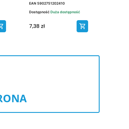
EAN
5902751202410
Dostępność
Duża dostępność
7,38 zł
RONA