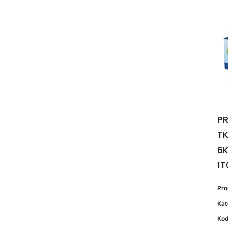
PR
T
6K
1T
Pr
Kat
Kod