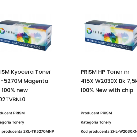
ISM Kyocera Toner
PRISM HP Toner nr
K-5270M Magenta
415X W2030X Bk 7,5
 100% new
100% New with chip
02TVBNL0
oducent
PRISM
Producent
PRISM
egoria
Tonery
Kategoria
Tonery
 producenta
ZKL-TK5270MNP
Kod producenta
ZHL-W2030X