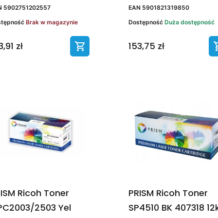
N
5902751202557
EAN
5901821319850
stępność
Brak w magazynie
Dostępność
Duża dostępność
3,91 zł
153,75 zł
ISM Ricoh Toner
PRISM Ricoh Toner
C2003/2503 Yel
SP4510 BK 407318 12