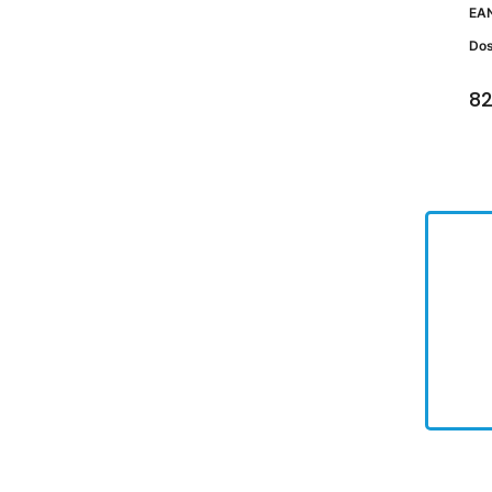
EA
Do
82