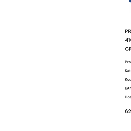
PR
41
C
Pr
Kat
Kod
EA
Do
62