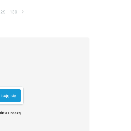
129
130
isuję się
aktu z naszą