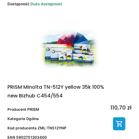
Dostępność
Duża dostępność
PRISM Minolta TN-512Y yellow 35k 100%
new Bizhub C454/554
110,70 zł
Producent
PRISM
Kategoria
Ogólna
Kod producenta
ZML-TN512YNP
EAN
5902751203400