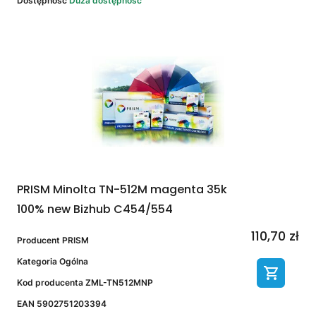
Dostępność
Duża dostępność
PRISM Minolta TN-512M magenta 35k
100% new Bizhub C454/554
110,70 zł
Producent
PRISM
Kategoria
Ogólna
Kod producenta
ZML-TN512MNP
EAN
5902751203394