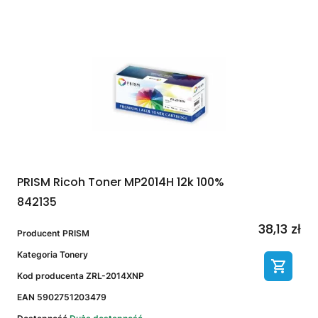
PRISM Ricoh Toner MP2014H 12k 100%
842135
38,13 zł
Producent
PRISM
Kategoria
Tonery
Kod producenta
ZRL-2014XNP
EAN
5902751203479