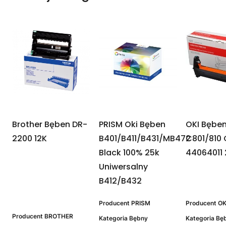
Brother Bęben DR-
PRISM Oki Bęben
OKI Bębe
2200 12K
B401/B411/B431/MB472
C801/810
Black 100% 25k
44064011
Uniwersalny
B412/B432
Producent
PRISM
Producent
OK
Producent
BROTHER
Kategoria
Bębny
Kategoria
Bę