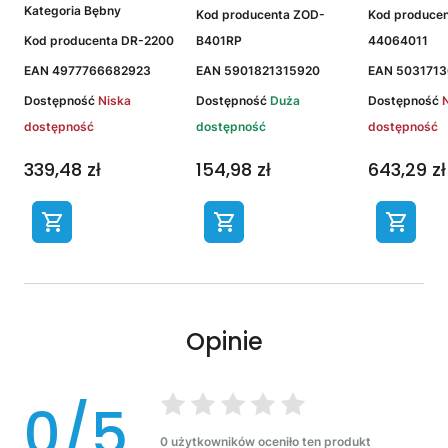
Kategoria
Bębny
Kod producenta
ZOD-
Kod produce
Kod producenta
DR-2200
B401RP
44064011
EAN
4977766682923
EAN
5901821315920
EAN
5031713
Dostępność
Niska
Dostępność
Duża
Dostępność
dostępność
dostępność
dostępność
339,48 zł
154,98 zł
643,29 zł
Opinie
0/5
0 użytkowników oceniło ten produkt