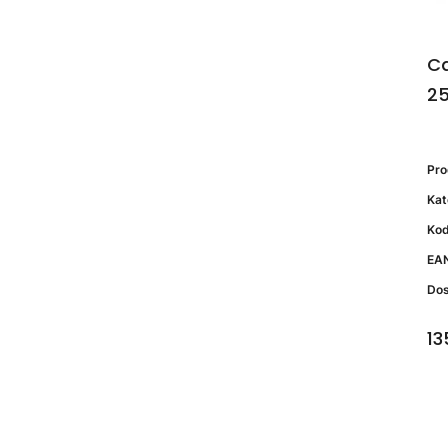
Ca
25
Pr
Kat
Kod
EA
Do
13