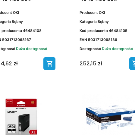
oducent
OKI
Producent
OKI
egoria
Bębny
Kategoria
Bębny
 producenta
46484108
Kod producenta
46484105
N
5031713068167
EAN
5031713068136
stępność
Duża dostępność
Dostępność
Duża dostępność
4,62 zł
252,15 zł