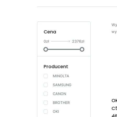
Wy
Cena
wy
0
zł
2376
zł
Producent
MINOLTA
SAMSUNG
CANON
OK
BROTHER
C
OKI
46