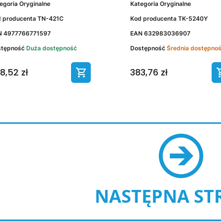
egoria
Oryginalne
Kategoria
Oryginalne
 producenta
TN-421C
Kod producenta
TK-5240Y
N
4977766771597
EAN
632983036907
stępność
Duża dostępność
Dostępność
Średnia dostępno
8,52 zł
383,76 zł
NASTĘPNA ST