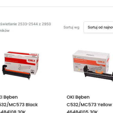
świetlanie 2533–2544 z 2950
Sortuj wg
Sortuj od naj
ników
I Bęben
OKI Bęben
532/MC573 Black
C532/MC573 Yellow
484108 30K
46484105 30K