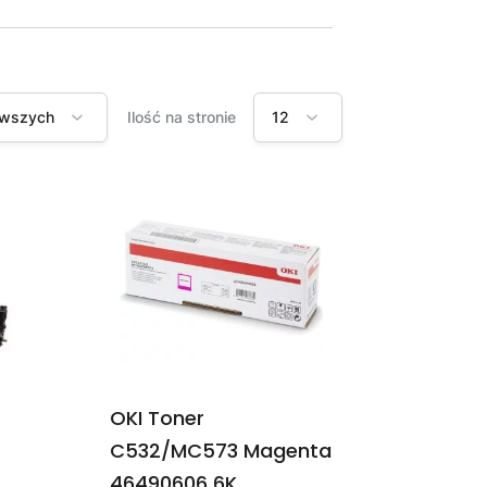
nowszych
Ilość na stronie
12
OKI Toner
C532/MC573 Magenta
46490606 6K