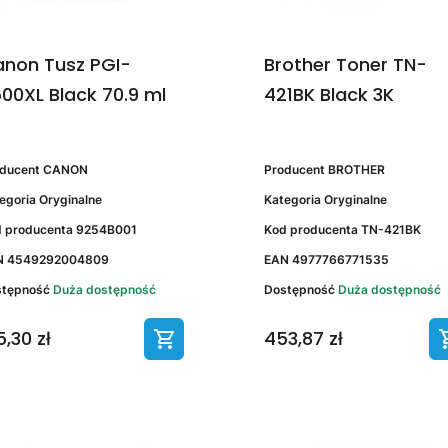
non Tusz PGI-
Brother Toner TN-
00XL Black 70.9 ml
421BK Black 3K
oducent
CANON
Producent
BROTHER
egoria
Oryginalne
Kategoria
Oryginalne
 producenta
9254B001
Kod producenta
TN-421BK
N
4549292004809
EAN
4977766771535
stępność
Duża dostępność
Dostępność
Duża dostępność
5,30 zł
453,87 zł