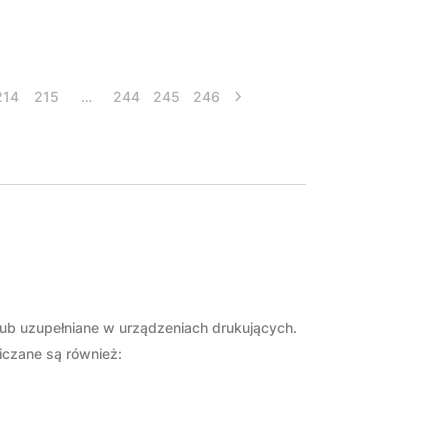
214
215
…
244
245
246
ub uzupełniane w urządzeniach drukujących.
liczane są również: