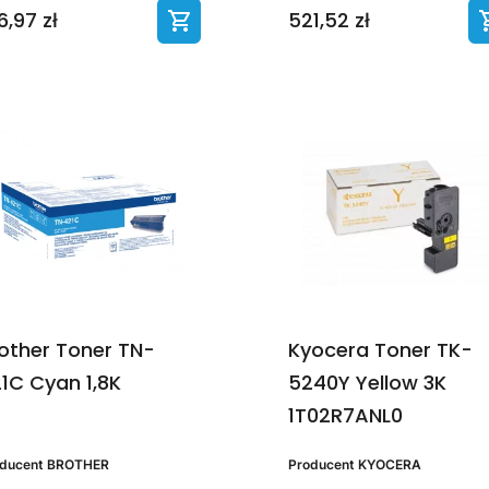
6,97 zł
521,52 zł
other Toner TN-
Kyocera Toner TK-
1C Cyan 1,8K
5240Y Yellow 3K
1T02R7ANL0
oducent
BROTHER
Producent
KYOCERA