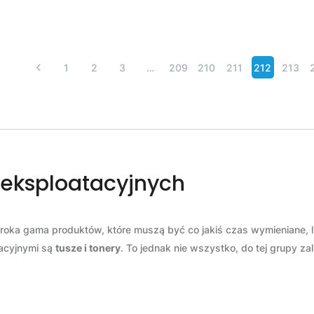
1
2
3
…
209
210
211
212
213
 eksploatacyjnych
roka gama produktów, które muszą być co jakiś czas wymieniane, l
tacyjnymi są
tusze i tonery
. To jednak nie wszystko, do tej grupy za