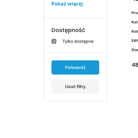
Pokaż więcej
Pr
RICOH
HP
EPSON
KYOCERA
XEROX
LEXMARK
PANASONIC
TOSHIBA
PRISM
NO NAME
Kat
Dostępność
Kod
EA
Tylko dostępne
Do
48
Potwierdź
Usuń filtry