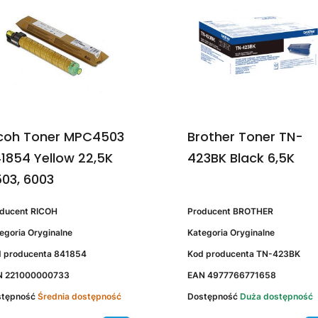
coh Toner MPC4503
Brother Toner TN-
1854 Yellow 22,5K
423BK Black 6,5K
03, 6003
oducent
RICOH
Producent
BROTHER
egoria
Oryginalne
Kategoria
Oryginalne
 producenta
841854
Kod producenta
TN-423BK
N
221000000733
EAN
4977766771658
stępność
Średnia dostępność
Dostępność
Duża dostępność