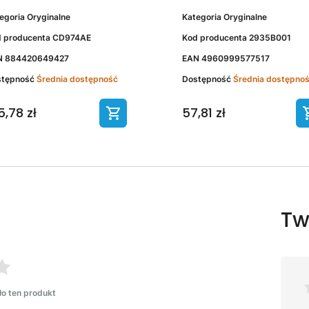
egoria
Oryginalne
Kategoria
Oryginalne
 producenta
CD974AE
Kod producenta
2935B001
N
884420649427
EAN
4960999577517
stępność
Średnia dostępność
Dostępność
Średnia dostępno
5,78 zł
57,81 zł
Tw
ło ten produkt