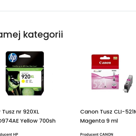
samej kategorii
 Tusz nr 920XL
Canon Tusz CLI-521
974AE Yellow 700sh
Magenta 9 ml
oducent
HP
Producent
CANON