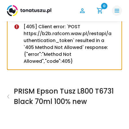
0
[405] Client error: `POST
https://b2b.rafcom.waw.pl/restapi/a
uthentication_token` resulted in a
`405 Method Not Allowed` response:
{"error":"Method Not
Allowed","code":405}
PRISM Epson Tusz L800 T6731
Black 70ml 100% new