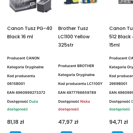
Canon Tusz PG-40
Brother Tusz
Canon Tu
Black 16 ml
LC1100 Yellow
512 Black
325str
15ml
Producent
CANON
Producent
C
Producent
BROTHER
Kategoria
Oryginalne
Kategoria
Ory
Kategoria
Oryginalne
Kod producenta
Kod produce
0615B001
Kod producenta
LC1100Y
2969B001
EAN
4960999273372
EAN
4977766659789
EAN
496099
Dostępność
Duża
Dostępność
Niska
Dostępność
dostępność
dostępność
dostępność
81,18 zł
47,97 zł
94,71 zł